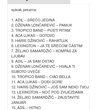
spisak pesama:
1. ADIL – SREĆO JEDINA
2. DŽENAN LONČAREVIĆ – PAMUK
3. TROPICO BAND – PUSTI RITAM
4. ACA LUKAS – GOTOVO
5. HARIS DŽINOVIĆ – RAHATLUK
6. LEXINGTON – JA TE SREĆOM ČASTIM
7. ŽELJKO SAMARDŽIĆ – KOMPAS ZA
LJUBAV
8. ADIL – JA SAM OSTAO
9. DŽENAN LONČAREVIĆ – HVALA TI
SUBOTO UVEČE
10. TROPICO BAND – CIAO BELLA
11. ACA LUKAS – DOĐI GORE
12. HARIS DŽINOVIĆ – JOŠ SAM NEKO TVOJ
13. LEXINGTON – NOĆ POD ZVIJEZDAMA
14. ŽELJKO SAMARDŽIĆ – ZAUSTAVITE
JANUAR
15. ADIL – HITNO