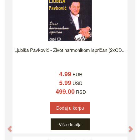
Ljubiša Pavković - Život harmonikom ispričan (2xCD...
4.99
EUR
5.99
USD
499.00
RSD
Dodaj u korpu
Više detalja
Previous
Ne