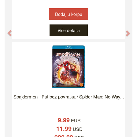
Dodaj u korpu
Više detalja
Previous
Ne
Spajdermen - Put bez povratka / Spider-Man: No Way...
9.99
EUR
11.99
USD
999.00