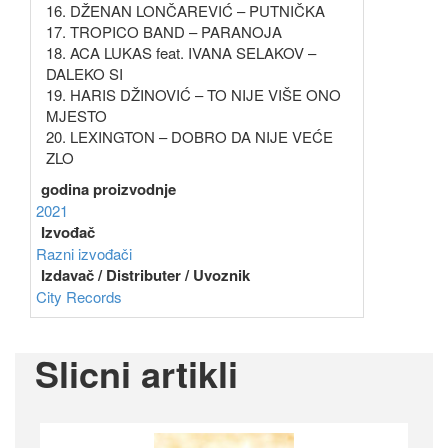
16. DŽENAN LONČAREVIĆ – PUTNIČKA
17. TROPICO BAND – PARANOJA
18. ACA LUKAS feat. IVANA SELAKOV –
DALEKO SI
19. HARIS DŽINOVIĆ – TO NIJE VIŠE ONO
MJESTO
20. LEXINGTON – DOBRO DA NIJE VEĆE
ZLO
godina proizvodnje
2021
Izvođač
Razni izvođači
Izdavač / Distributer / Uvoznik
City Records
Slicni artikli