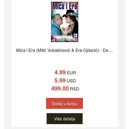
Mića i Era (Milić Vukašinović & Era Ojdanić) - Da ...
4.99
EUR
5.99
USD
499.00
RSD
Dodaj u korpu
Više detalja