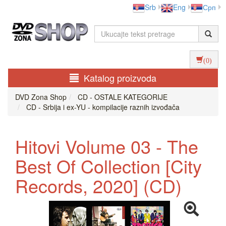
Srb
Eng
Срп
(0)
Katalog proizvoda
DVD Zona Shop
CD - OSTALE KATEGORIJE
CD - Srbija i ex-YU - kompilacije raznih izvođača
Hitovi Volume 03 - The
Best Of Collection [City
Records, 2020] (CD)