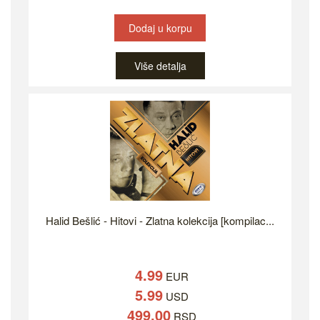
Dodaj u korpu
Više detalja
Halid Bešlić - Hitovi - Zlatna kolekcija [kompilac...
4.99
EUR
5.99
USD
499.00
RSD