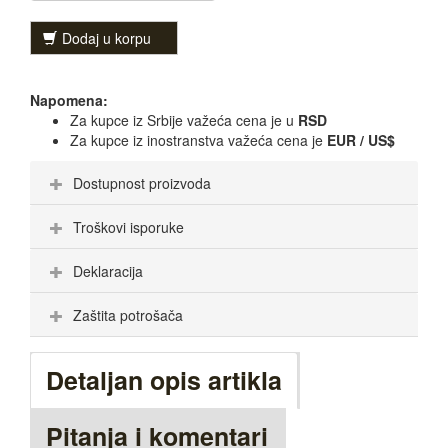
Dodaj u korpu
Napomena:
Za kupce iz Srbije važeća cena je u
RSD
Za kupce iz inostranstva važeća cena je
EUR / US$
Dostupnost proizvoda
Troškovi isporuke
Deklaracija
Zaštita potrošača
Detaljan opis artikla
Pitanja i komentari