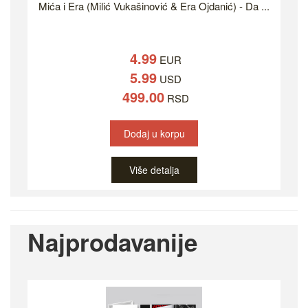
Mića i Era (Milić Vukašinović & Era Ojdanić) - Da ...
4.99
EUR
5.99
USD
499.00
RSD
Dodaj u korpu
Više detalja
Najprodavanije