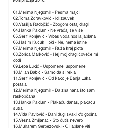
01.Merima Njegomir - Pesma majci
02.Toma Zdravković - Idi zauvek
03.Vasilija Radojčić - Zbogom ostaj dragi
04.Hanka Paldum - Ne vraćaj se više
05.Šerif Konjević - Vrbas voda nosila jablana
06.Hašim Kučuk Hoki - Ne, nema istine
07.Merima Njegomir - Ruža kraj plota
08.Zorica Marković - Hej moj dragi čoveče mi
dođi
09.Lepa Lukić - Uspomene, uspomene
10.Milan Babić - Samo da si rekla
11.Šerif Konjević - Od kako je Banja Luka
postala
12.Merima Njegomir - Da zna nana što sam
raskopčana
13.Hanka Paldum - Plakaću danas, plakaću
sutra
14.Vida Pavlović - Dani dugi svaki k'o godina
15.Vesna Zmijanac - Što ćutiš nevero
16.Muharem Serbezovski - Oj jablane viti