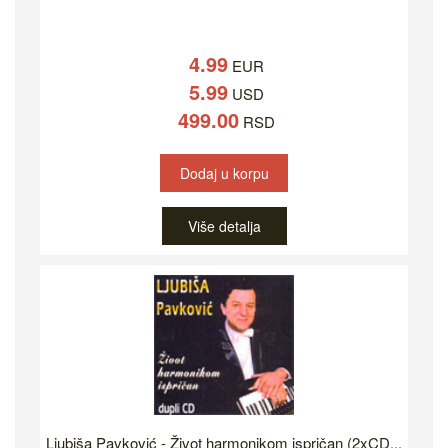
4.99
EUR
5.99
USD
499.00
RSD
Dodaj u korpu
Više detalja
Ljubiša Pavković - Život harmonikom ispričan (2xCD...