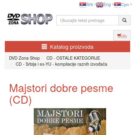
Srb
Eng
Срп
(0)
Katalog proizvoda
DVD Zona Shop
CD - OSTALE KATEGORIJE
CD - Srbija i ex-YU - kompilacije raznih izvođača
Majstori dobre pesme
(CD)