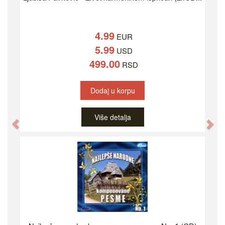
4.99
EUR
5.99
USD
499.00
RSD
Dodaj u korpu
Više detalja
Previous
Ne