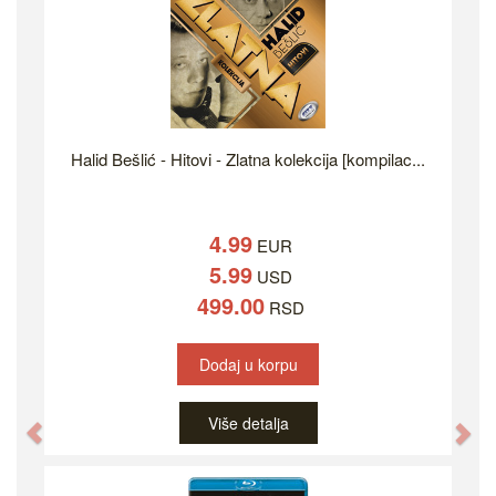
Halid Bešlić - Hitovi - Zlatna kolekcija [kompilac...
4.99
EUR
5.99
USD
499.00
RSD
Dodaj u korpu
Više detalja
Previous
Ne