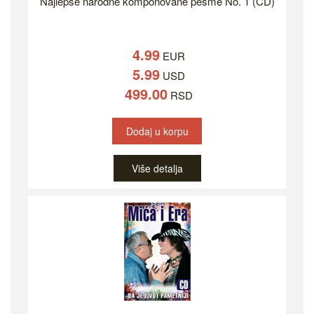
Najlepše narodne komponovane pesme No. 1 (CD)
4.99
EUR
5.99
USD
499.00
RSD
Dodaj u korpu
Više detalja