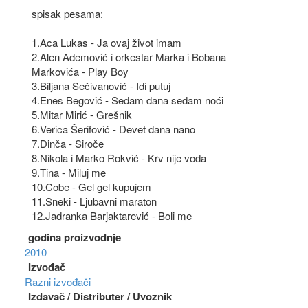
spisak pesama:
1.Aca Lukas - Ja ovaj život imam
2.Alen Ademović i orkestar Marka i Bobana
Markovića - Play Boy
3.Biljana Sečivanović - Idi putuj
4.Enes Begović - Sedam dana sedam noći
5.Mitar Mirić - Grešnik
6.Verica Šerifović - Devet dana nano
7.Dinča - Siroče
8.Nikola i Marko Rokvić - Krv nije voda
9.Tina - Miluj me
10.Cobe - Gel gel kupujem
11.Sneki - Ljubavni maraton
12.Jadranka Barjaktarević - Boli me
godina proizvodnje
2010
Izvođač
Razni izvođači
Izdavač / Distributer / Uvoznik