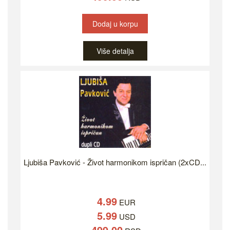
Dodaj u korpu
Više detalja
Ljubiša Pavković - Život harmonikom ispričan (2xCD...
4.99
EUR
5.99
USD
499.00