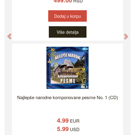
RSD
Dodaj u korpu
Više detalja
Previous
Ne
Najlepše narodne komponovane pesme No. 1 (CD)
4.99
EUR
5.99
USD