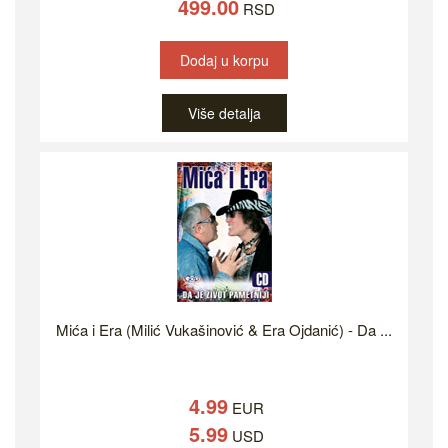
499.00
RSD
Dodaj u korpu
Više detalja
Mića i Era (Milić Vukašinović & Era Ojdanić) - Da ...
4.99
EUR
5.99
USD