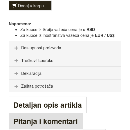
Dodaj u korpu
Napomena:
Za kupce iz Srbije važeća cena je u
RSD
Za kupce iz inostranstva važeća cena je
EUR / US$
Dostupnost proizvoda
Troškovi isporuke
Deklaracija
Zaštita potrošača
Detaljan opis artikla
Pitanja i komentari