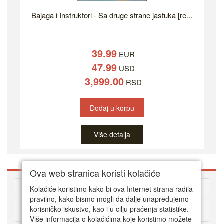
Bajaga i Instruktori - Sa druge strane jastuka [re...
39.99
EUR
47.99
USD
3,999.00
RSD
Dodaj u korpu
Više detalja
Ova web stranica koristi kolačiće
O DVD Zoni
Kolačiće koristimo kako bi ova Internet strana radila
pravilno, kako bismo mogli da dalje unapređujemo
korisničko iskustvo, kao i u cilju praćenja statistike.
Kako kupovati online
Više informacija o kolačićima koje koristimo možete