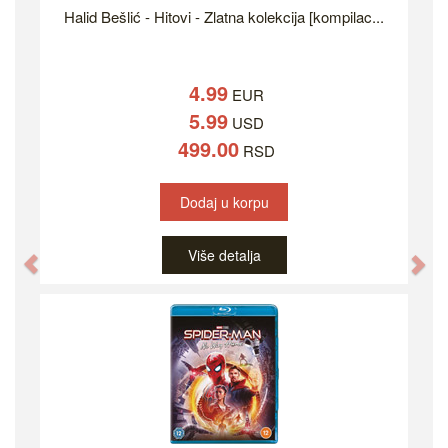
Halid Bešlić - Hitovi - Zlatna kolekcija [kompilac...
4.99
EUR
5.99
USD
499.00
RSD
Dodaj u korpu
Više detalja
Previous
Ne