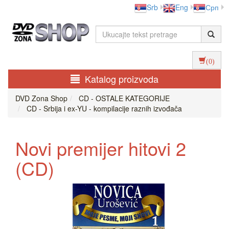
Srb
Eng
Срп
(0)
Katalog proizvoda
DVD Zona Shop
CD - OSTALE KATEGORIJE
CD - Srbija i ex-YU - kompilacije raznih izvođača
Novi premijer hitovi 2
(CD)