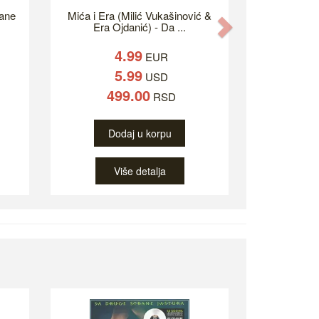
ane
Mića i Era (Milić Vukašinović &
Next
Era Ojdanić) - Da ...
4.99
EUR
5.99
USD
499.00
RSD
Dodaj u korpu
Više detalja