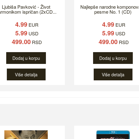
Ljubiša Pavković - Život
Najlepše narodne komponov
rmonikom ispričan (2xCD...
pesme No. 1 (CD)
4.99
4.99
EUR
EUR
5.99
5.99
USD
USD
499.00
499.00
RSD
RSD
Dodaj u korpu
Dodaj u korpu
Više detalja
Više detalja