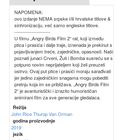
NAPOMENA:
ovo izdanje NEMA srpske i/ili hrvatske titlove &
sinhronizaciju, već samo engleske titlove.
-----------------------
U filmu „Angry Birds Film 2“ rat, koji između
ptica i prasića i dalje traje, iznenada je prekinut s
pojavljivanjem treće, zajedničke, opasnosti. Naši
poznati junaci Crveni, Žuti i Bomba susreću se s
potpuno novim neprijateljem koji želi preuzeti
ostrvo. Ovaj put ptice i prasići moraju sarađivati
jer jedino zajedničkim snagama mogu pobediti
pretnju koja im se približava. „Angry Birds Film
2“ je avanturistički i izrazito humorističan
animirani film za sve generacije gledalaca.
Režija
John Rice
Thurop Van Orman
godina proizvodnje
2019
jezik