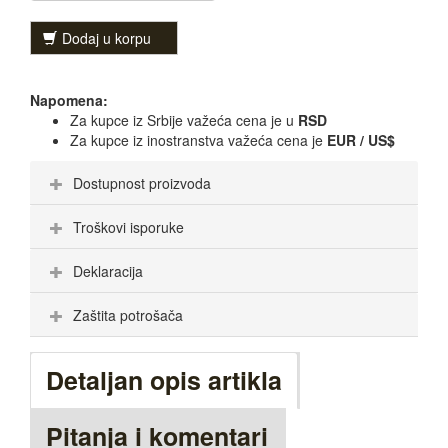
Dodaj u korpu
Napomena:
Za kupce iz Srbije važeća cena je u
RSD
Za kupce iz inostranstva važeća cena je
EUR / US$
Dostupnost proizvoda
Troškovi isporuke
Deklaracija
Zaštita potrošača
Detaljan opis artikla
Pitanja i komentari