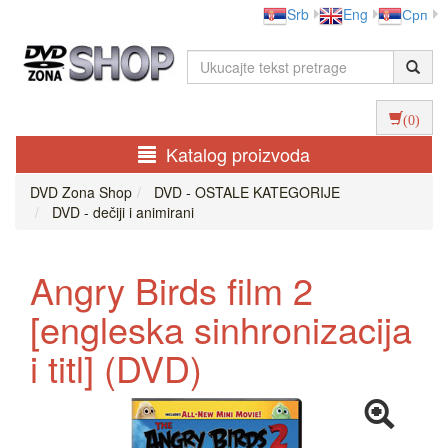
Srb
Eng
Срп
(0)
Katalog proizvoda
DVD Zona Shop
DVD - OSTALE KATEGORIJE
DVD - dečiji i animirani
Angry Birds film 2
[engleska sinhronizacija
i titl] (DVD)