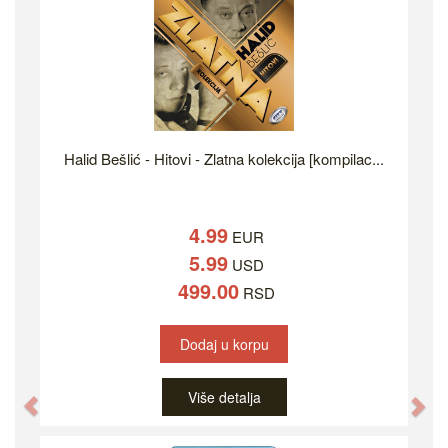
Halid Bešlić - Hitovi - Zlatna kolekcija [kompilac...
4.99
EUR
5.99
USD
499.00
RSD
Dodaj u korpu
Više detalja
Previous
Ne