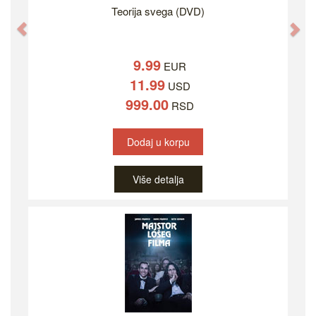
Teorija svega (DVD)
Previous
Ne
9.99
EUR
11.99
USD
999.00
RSD
Dodaj u korpu
Više detalja