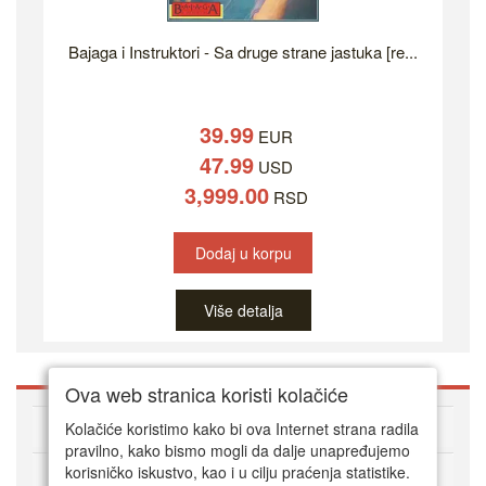
Bajaga i Instruktori - Sa druge strane jastuka [re...
39.99
EUR
47.99
USD
3,999.00
RSD
Dodaj u korpu
Više detalja
Ova web stranica koristi kolačiće
O DVD Zoni
Kolačiće koristimo kako bi ova Internet strana radila
pravilno, kako bismo mogli da dalje unapređujemo
korisničko iskustvo, kao i u cilju praćenja statistike.
Kako kupovati online