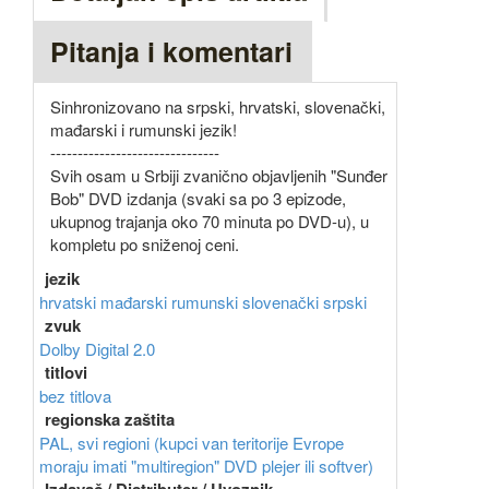
Pitanja i komentari
Sinhronizovano na srpski, hrvatski, slovenački,
mađarski i rumunski jezik!
-------------------------------
Svih osam u Srbiji zvanično objavljenih "Sunđer
Bob" DVD izdanja (svaki sa po 3 epizode,
ukupnog trajanja oko 70 minuta po DVD-u), u
kompletu po sniženoj ceni.
jezik
hrvatski
mađarski
rumunski
slovenački
srpski
zvuk
Dolby Digital 2.0
titlovi
bez titlova
regionska zaštita
PAL, svi regioni (kupci van teritorije Evrope
moraju imati "multiregion" DVD plejer ili softver)