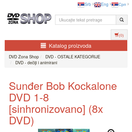
Srb
Eng
Срп
(0)
Katalog proizvoda
DVD Zona Shop
DVD - OSTALE KATEGORIJE
DVD - dečiji i animirani
Sunđer Bob Kockalone
DVD 1-8
[sinhronizovano] (8x
DVD)