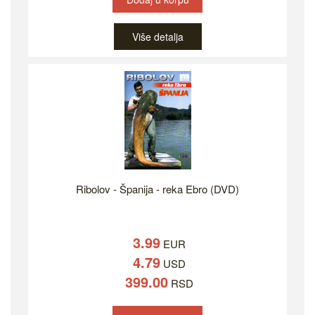
Više detalja
Ribolov - Španija - reka Ebro (DVD)
3.99
EUR
4.79
USD
399.00
RSD