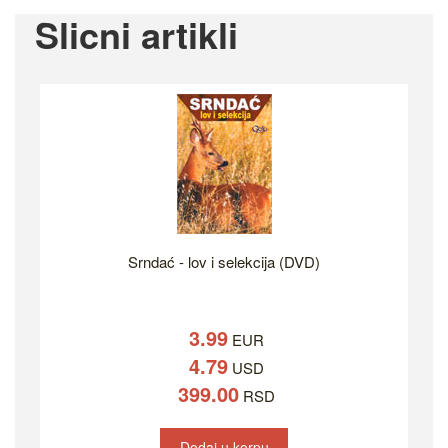
Slicni artikli
Srndać - lov i selekcija (DVD)
3.99
EUR
4.79
USD
399.00
RSD
Dodaj u korpu