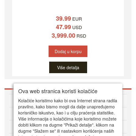
39.99
EUR
47.99
USD
3,999.00
RSD
Dodaj u korpu
Više detalja
Ova web stranica koristi kolačiće
O DVD Zoni
Kolačiće koristimo kako bi ova Internet strana radila
pravilno, kako bismo mogli da dalje unapređujemo
korisničko iskustvo, kao i u cilju praćenja statistike.
Kako kupovati online
Više informacija o kolačićima koje koristimo možete
dobiti klikom na dugme "Prikaži detalje". klikom na
Korisnički servis
dugme "Slažem se" ili nastavkom korišćenja naših