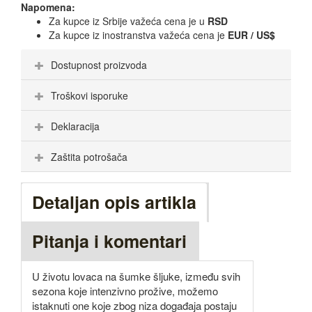
Napomena:
Za kupce iz Srbije važeća cena je u
RSD
Za kupce iz inostranstva važeća cena je
EUR / US$
Dostupnost proizvoda
Troškovi isporuke
Deklaracija
Zaštita potrošača
Detaljan opis artikla
Pitanja i komentari
U životu lovaca na šumke šljuke, između svih
sezona koje intenzivno prožive, možemo
istaknuti one koje zbog niza događaja postaju