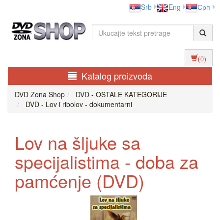
Srb
Eng
Срп
(0)
Katalog proizvoda
DVD Zona Shop
DVD - OSTALE KATEGORIJE
DVD - Lov i ribolov - dokumentarni
Lov na šljuke sa
specijalistima - doba za
pamćenje (DVD)