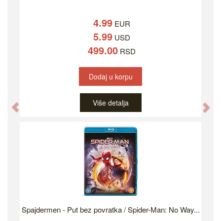
4.99
EUR
5.99
USD
499.00
RSD
Dodaj u korpu
Više detalja
Previous
Ne
Spajdermen - Put bez povratka / Spider-Man: No Way...