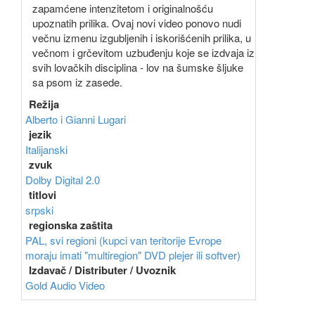
zapamćene intenzitetom i originalnošću
upoznatih prilika. Ovaj novi video ponovo nudi
večnu izmenu izgubljenih i iskorišćenih prilika, u
večnom i grčevitom uzbuđenju koje se izdvaja iz
svih lovačkih disciplina - lov na šumske šljuke
sa psom iz zasede.
Režija
Alberto i Gianni Lugari
jezik
Italijanski
zvuk
Dolby Digital 2.0
titlovi
srpski
regionska zaštita
PAL, svi regioni (kupci van teritorije Evrope
moraju imati "multiregion" DVD plejer ili softver)
Izdavač / Distributer / Uvoznik
Gold Audio Video