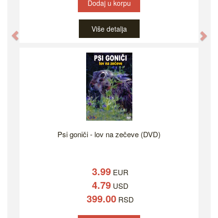
Dodaj u korpu
Više detalja
Previous
Ne
Psi goniči - lov na zečeve (DVD)
3.99
EUR
4.79
USD
399.00
RSD