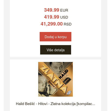
349.99
EUR
419.99
USD
41,299.00
RSD
Dodaj u korpu
Više detalja
Halid Bešlić - Hitovi - Zlatna kolekcija [kompilac...