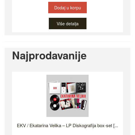
Dodaj u korpu
Više detalja
Najprodavanije
EKV / Ekatarina Velika – LP Diskografija box-set [...