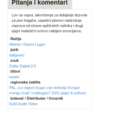
Pitanja i komentari
Lov na vepra, takmičenja za dobijanje dozvole
za pse tragače, uspešni planovi nadziranja
veprova od strane opštinskih radnika i drugi
sjajni realistični snimci nabijeni emocijama.
Režija
Alberto i Gianni Lugari
jezik
Italijanski
zvuk
Dolby Digital 2.0
titlovi
srpski
regionska zaštita
PAL, svi regioni (kupci van teritorije Evrope
moraju imati "multiregion" DVD plejer ili softver)
Izdavač / Distributer / Uvoznik
Gold Audio Video