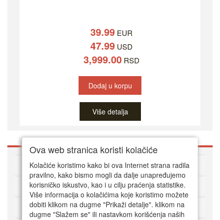
39.99
EUR
47.99
USD
3,999.00
RSD
Dodaj u korpu
Više detalja
Ova web stranica koristi kolačiće
O DVD Zoni
Kolačiće koristimo kako bi ova Internet strana radila
pravilno, kako bismo mogli da dalje unapređujemo
korisničko iskustvo, kao i u cilju praćenja statistike.
Kako kupovati online
Više informacija o kolačićima koje koristimo možete
dobiti klikom na dugme "Prikaži detalje". klikom na
Korisnički servis
dugme "Slažem se" ili nastavkom korišćenja naših