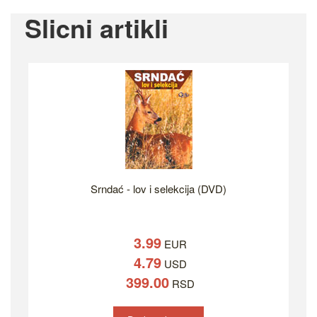
Slicni artikli
Srndać - lov i selekcija (DVD)
3.99
EUR
4.79
USD
399.00
RSD