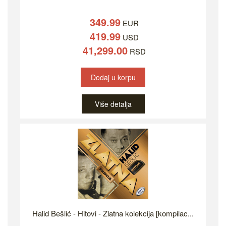
349.99
EUR
419.99
USD
41,299.00
RSD
Dodaj u korpu
Više detalja
Halid Bešlić - Hitovi - Zlatna kolekcija [kompilac...