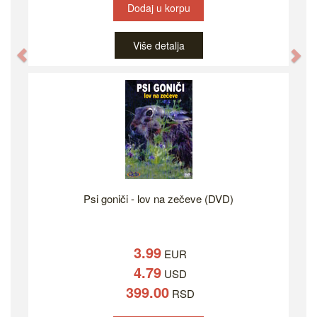
Dodaj u korpu
Više detalja
Previous
Ne
Psi goniči - lov na zečeve (DVD)
3.99
EUR
4.79
USD
399.00
RSD