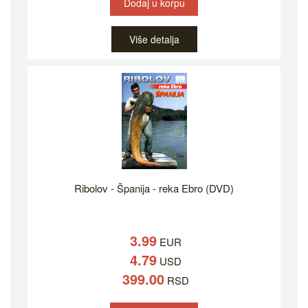
Dodaj u korpu
Više detalja
Ribolov - Španija - reka Ebro (DVD)
3.99
EUR
4.79
USD
399.00
RSD