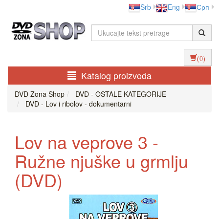
Srb
Eng
Срп
(0)
Katalog proizvoda
DVD Zona Shop
DVD - OSTALE KATEGORIJE
DVD - Lov i ribolov - dokumentarni
Lov na veprove 3 -
Ružne njuške u grmlju
(DVD)