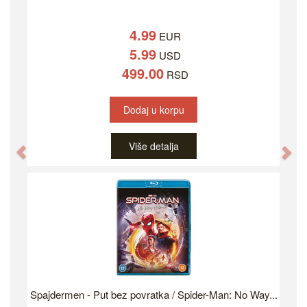
4.99
EUR
5.99
USD
499.00
RSD
Dodaj u korpu
Više detalja
Previous
Ne
Spajdermen - Put bez povratka / Spider-Man: No Way...