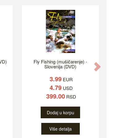
DVD)
Fly Fishing (mušičarenje) -
Next
Slovenija (DVD)
3.99
EUR
4.79
USD
399.00
RSD
Dodaj u korpu
Više detalja