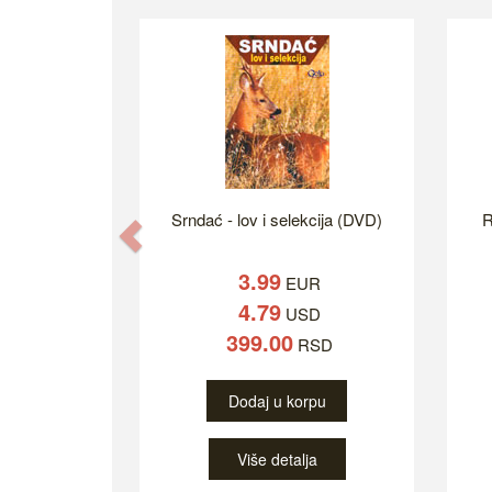
Srndać - lov i selekcija (DVD)
R
Previous
3.99
EUR
4.79
USD
399.00
RSD
Dodaj u korpu
Više detalja