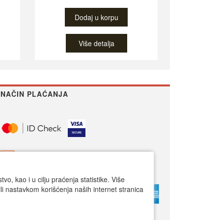
Dodaj u korpu
Više detalja
NAČIN PLAĆANJA
o, kao i u cilju praćenja statistike. Više
li nastavkom korišćenja naših internet stranica