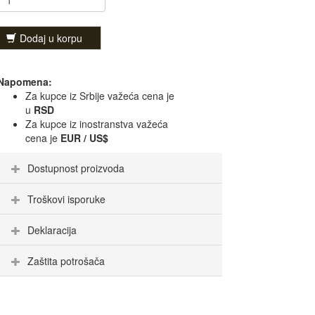
Dodaj u korpu
Napomena:
Za kupce iz Srbije važeća cena je
u
RSD
Za kupce iz inostranstva važeća
cena je
EUR / US$
Dostupnost proizvoda
Troškovi isporuke
Deklaracija
Zaštita potrošača