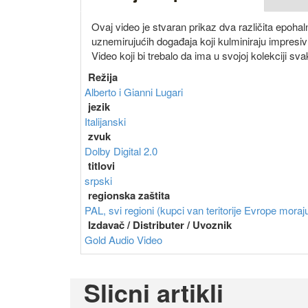
Ovaj video je stvaran prikaz dva različita epohaln
uznemirujućih događaja koji kulminiraju impre
Video koji bi trebalo da ima u svojoj kolekciji svak
Režija
Alberto i Gianni Lugari
jezik
Italijanski
zvuk
Dolby Digital 2.0
titlovi
srpski
regionska zaštita
PAL, svi regioni (kupci van teritorije Evrope moraju
Izdavač / Distributer / Uvoznik
Gold Audio Video
Slicni artikli