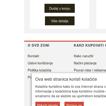
Dodaj u korpu
Više detalja
O DVD ZONI
KAKO KUPOVATI 
Kontakt
Kako naručiti
Uslovi korišćenja
Načini plaćanja
Politika kolačića
Povrat robe i reklama
Politika privatnosti
Cenovnik dostave
Ova web stranica koristi kolačiće
Isporuka
Kolačiće koristimo kako bi ova Internet strana r
informacija o kolačićima koje koristimo možete 
smatramo da se slažete sa upotrebom kolačića
Prikaži detalje
Slažem se