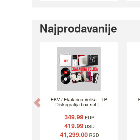
Najprodavanije
EKV / Ekatarina Velika – LP
H
Previous
Diskografija box-set [...
349.99
EUR
419.99
USD
41,299.00
RSD