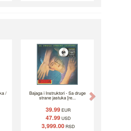
ka /
Bajaga i Instruktori - Sa druge
Next
strane jastuka [re...
39.99
EUR
47.99
USD
3,999.00
RSD