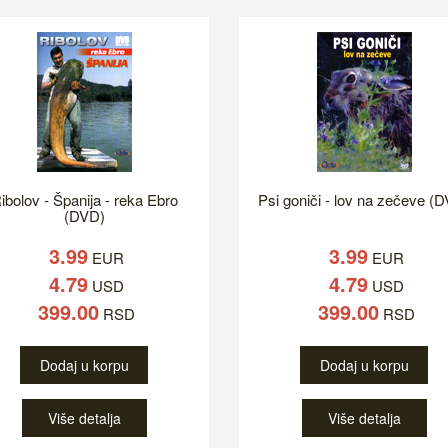
ibolov - Španija - reka Ebro
Psi goniči - lov na zečeve (
(DVD)
3.99
3.99
EUR
EUR
4.79
4.79
USD
USD
399.00
399.00
RSD
RSD
Dodaj u korpu
Dodaj u korpu
Više detalja
Više detalja