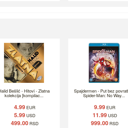
alid Bešlić - Hitovi - Zlatna
Spajdermen - Put bez povrat
kolekcija [kompilac...
Spider-Man: No Way...
4.99
9.99
EUR
EUR
5.99
11.99
USD
USD
499.00
999.00
RSD
RSD