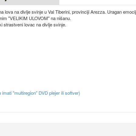
a lova na divlje svinje u Val Tiberini, provinciji Arezza. Uragan emocij
sivnim "VELIKIM ULOVOM" na nišanu.
i strastveni lovac na divlje svinje.
 imati "multiregion" DVD plejer ili softver)