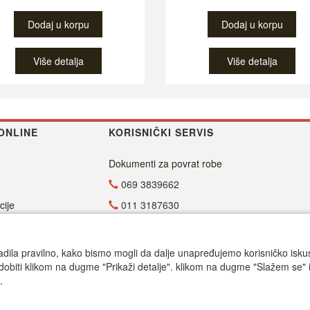
Dodaj u korpu
Dodaj u korpu
Više detalja
Više detalja
ONLINE
KORISNIČKI SERVIS
Dokumenti za povrat robe
069 3839662
cije
011 3187630
011 4029654
office@dvdzona.co.rs
adila pravilno, kako bismo mogli da dalje unapređujemo korisničko iskustv
dobiti klikom na dugme "Prikaži detalje". klikom na dugme "Slažem se" i
Radno vreme
.
Call centar pon-petak 9.00-17.00