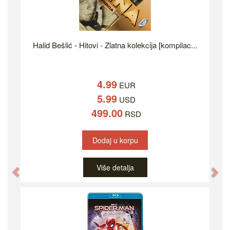
Halid Bešlić - Hitovi - Zlatna kolekcija [kompilac...
4.99
EUR
5.99
USD
499.00
RSD
Dodaj u korpu
Više detalja
Previous
Ne