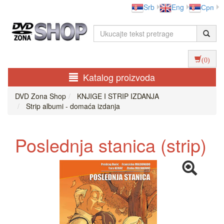
Srb
Eng
Срп
(0)
Katalog proizvoda
DVD Zona Shop
KNJIGE I STRIP IZDANJA
Strip albumi - domaća izdanja
Poslednja stanica (strip)