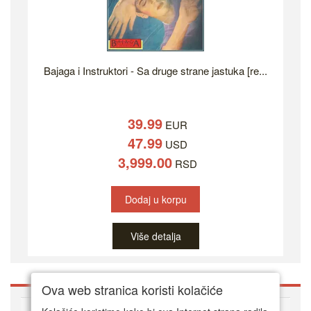
Bajaga i Instruktori - Sa druge strane jastuka [re...
39.99
EUR
47.99
USD
3,999.00
RSD
Dodaj u korpu
Više detalja
Ova web stranica koristi kolačiće
O DVD Zoni