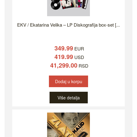
EKV / Ekatarina Velika – LP Diskografija box-set [...
349.99
EUR
419.99
USD
41,299.00
RSD
Dodaj u korpu
Više detalja