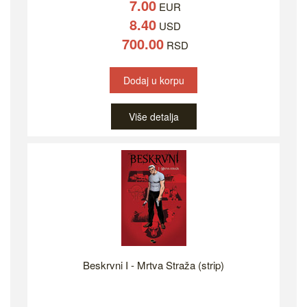
7.00
EUR
8.40
USD
700.00
RSD
Dodaj u korpu
Više detalja
Beskrvni I - Mrtva Straža (strip)