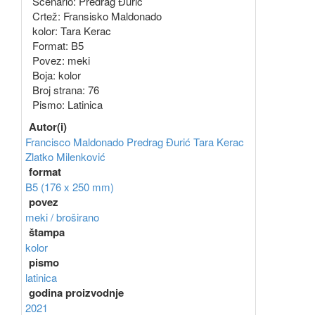
Scenario: Predrag Đurić
Crtež: Fransisko Maldonado
kolor: Tara Kerac
Format: B5
Povez: meki
Boja: kolor
Broj strana: 76
Pismo: Latinica
Autor(i)
Francisco Maldonado
Predrag Đurić
Tara Kerac
Zlatko Milenković
format
B5 (176 x 250 mm)
povez
meki / broširano
štampa
kolor
pismo
latinica
godina proizvodnje
2021