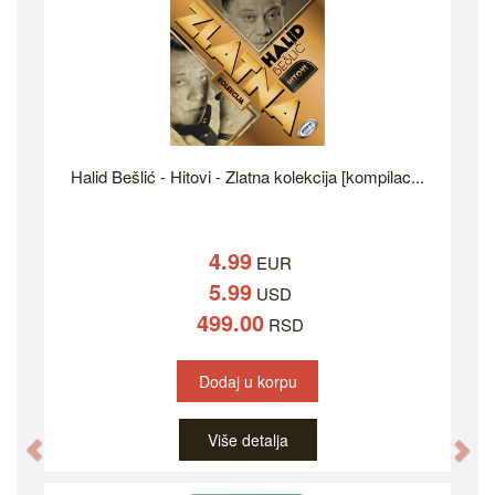
Halid Bešlić - Hitovi - Zlatna kolekcija [kompilac...
4.99
EUR
5.99
USD
499.00
RSD
Dodaj u korpu
Više detalja
Previous
Ne