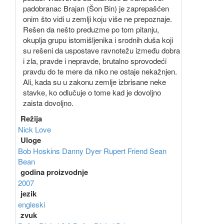
padobranac Brajan (Šon Bin) je zaprepašćen
onim što vidi u zemlji koju više ne prepoznaje.
Rešen da nešto preduzme po tom pitanju,
okuplja grupu istomišljenika i srodnih duša koji
su rešeni da uspostave ravnotežu između dobra
i zla, pravde i nepravde, brutalno sprovodeći
pravdu do te mere da niko ne ostaje nekažnjen.
Ali, kada su u zakonu zemlje izbrisane neke
stavke, ko odlučuje o tome kad je dovoljno
zaista dovoljno.
Režija
Nick Love
Uloge
Bob Hoskins
Danny Dyer
Rupert Friend
Sean
Bean
godina proizvodnje
2007
jezik
engleski
zvuk