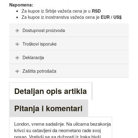
Napomena:
Za kupce iz Srbije važeća cena je u
RSD
Za kupce iz inostranstva važeća cena je
EUR / US$
Dostupnost proizvoda
Troškovi isporuke
Deklaracija
Zaštita potrošača
Detaljan opis artikla
Pitanja i komentari
London, vreme sadašnje. Na ulicama bezakonja
krivci su ostavljeni da neometano rade svoj
posao. Vrativši se sa dužnosti iz Iraka bivši