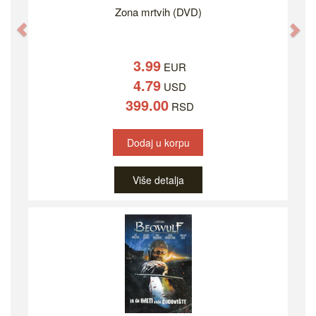
Zona mrtvih (DVD)
Previous
Ne
3.99
EUR
4.79
USD
399.00
RSD
Dodaj u korpu
Više detalja