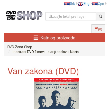
Srb
Eng
Срп
(0)
Katalog proizvoda
DVD Zona Shop
Inostrani DVD filmovi - stariji naslovi i klasici
Van zakona (DVD)