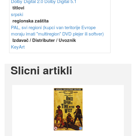
Dolby Digital 2.0
Dolby Digital 5.1
titlovi
srpski
regionska zaštita
PAL, svi regioni (kupci van teritorije Evrope
moraju imati "multiregion" DVD plejer ili softver)
Izdavač / Distributer / Uvoznik
KeyArt
Slicni artikli