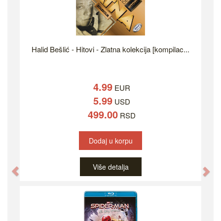
Halid Bešlić - Hitovi - Zlatna kolekcija [kompilac...
4.99
EUR
5.99
USD
499.00
RSD
Dodaj u korpu
Više detalja
Previous
Ne