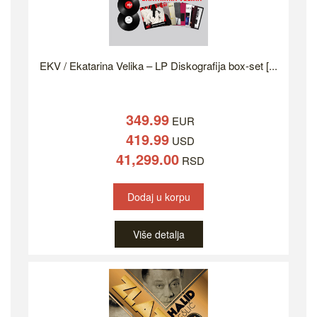
EKV / Ekatarina Velika – LP Diskografija box-set [...
349.99
EUR
419.99
USD
41,299.00
RSD
Dodaj u korpu
Više detalja