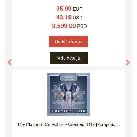
35.99
EUR
43.19
USD
3,599.00
RSD
Dodaj u korpu
Više detalja
Previous
Ne
The Platinum Collection - Greatest Hits [kompilaci...