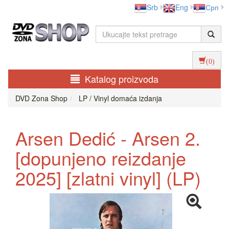
Srb
Eng
Срп
(0)
Katalog proizvoda
DVD Zona Shop
LP / Vinyl domaća izdanja
Arsen Dedić - Arsen 2.
[dopunjeno reizdanje
2025] [zlatni vinyl] (LP)