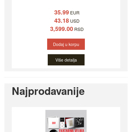
35.99
EUR
43.18
USD
3,599.00
RSD
Dodaj u korpu
Više detalja
Najprodavanije