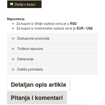
Dodaj u korpu
Napomena:
Za kupce iz Srbije važeća cena je u
RSD
Za kupce iz inostranstva važeća cena je
EUR / US$
Dostupnost proizvoda
Troškovi isporuke
Deklaracija
Zaštita potrošača
Detaljan opis artikla
Pitanja i komentari