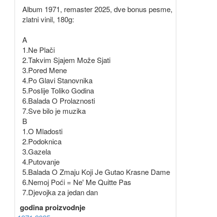
Album 1971, remaster 2025, dve bonus pesme,
zlatni vinil, 180g:
A
1.Ne Plači
2.Takvim Sjajem Može Sjati
3.Pored Mene
4.Po Glavi Stanovnika
5.Poslije Toliko Godina
6.Balada O Prolaznosti
7.Sve bilo je muzika
B
1.O Mladosti
2.Podoknica
3.Gazela
4.Putovanje
5.Balada O Zmaju Koji Je Gutao Krasne Dame
6.Nemoj Poći = Ne' Me Quitte Pas
7.Djevojka za jedan dan
godina proizvodnje