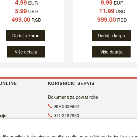
4.99
9.99
EUR
EUR
5.99
11.99
USD
USD
499.00
999.00
RSD
RSD
Dodaj u korpu
Dodaj u korpu
Više detalja
Više detalja
ONLINE
KORISNIČKI SERVIS
Dokumenti za povrat robe
069 3839662
cije
011 3187630
011 4029654
office@dvdzona.co.rs
adila pravilno, kako bismo mogli da dalje unapređujemo korisničko iskustv