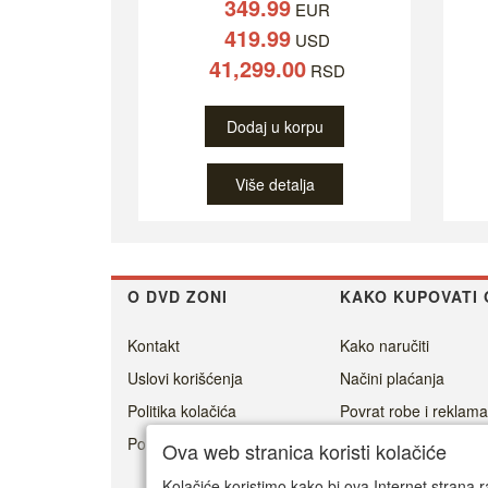
349.99
EUR
419.99
USD
41,299.00
RSD
Dodaj u korpu
Više detalja
O DVD ZONI
KAKO KUPOVATI 
Kontakt
Kako naručiti
Uslovi korišćenja
Načini plaćanja
Politika kolačića
Povrat robe i reklama
Politika privatnosti
Cenovnik dostave
Ova web stranica koristi kolačiće
Isporuka
Kolačiće koristimo kako bi ova Internet strana r