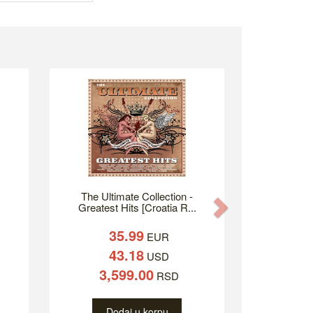
The Ultimate Collection -
Next
.
Greatest Hits [Croatia R...
35.99
EUR
43.18
USD
3,599.00
RSD
Dodaj u korpu