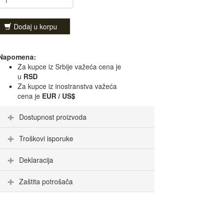
Dodaj u korpu
Napomena:
Za kupce iz Srbije važeća cena je
u
RSD
Za kupce iz inostranstva važeća
cena je
EUR / US$
Dostupnost proizvoda
Troškovi isporuke
Deklaracija
Zaštita potrošača