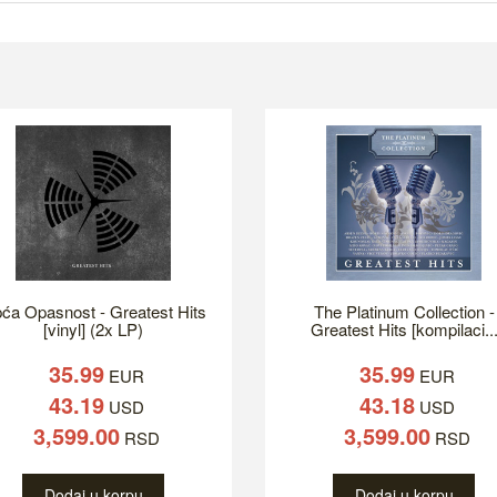
ća Opasnost - Greatest Hits
The Platinum Collection -
[vinyl] (2x LP)
Greatest Hits [kompilaci..
35.99
35.99
EUR
EUR
43.19
43.18
USD
USD
3,599.00
3,599.00
RSD
RSD
Dodaj u korpu
Dodaj u korpu