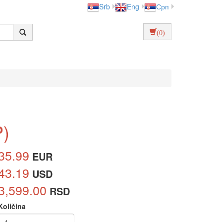
Srb
Eng
Срп
(0)
P)
35.99
EUR
43.19
USD
3,599.00
RSD
Količina