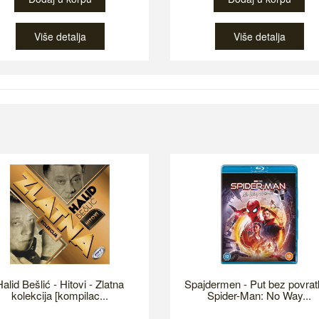
Više detalja
Više detalja
alid Bešlić - Hitovi - Zlatna
Spajdermen - Put bez povrat
kolekcija [kompilac...
Spider-Man: No Way...