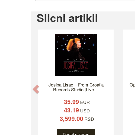
Slicni artikli
Josipa Lisac ‎– From Croatia
Op
Previous
Records Studio [Live ...
35.99
EUR
43.19
USD
3,599.00
RSD
Dodaj u korpu