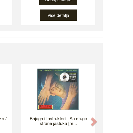
Više detalja
ka /
Bajaga i Instruktori - Sa druge
Next
strane jastuka [re...