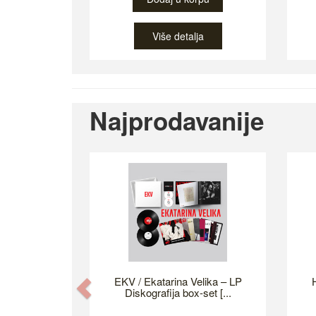
Više detalja
Najprodavanije
EKV / Ekatarina Velika – LP
H
Previous
Diskografija box-set [...