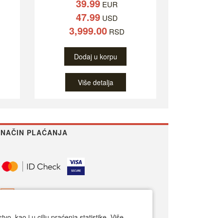
39.99
EUR
47.99
USD
3,999.00
RSD
Dodaj u korpu
Više detalja
NAČIN PLAĆANJA
o, kao i u cilju praćenja statistike. Više