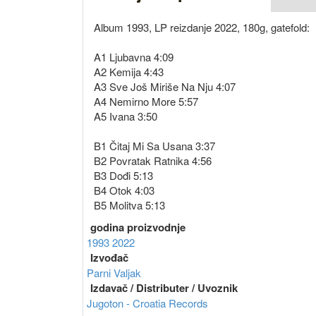
Album 1993, LP reizdanje 2022, 180g, gatefold:
A1 Ljubavna 4:09
A2 Kemija 4:43
A3 Sve Još Miriše Na Nju 4:07
A4 Nemirno More 5:57
A5 Ivana 3:50
B1 Čitaj Mi Sa Usana 3:37
B2 Povratak Ratnika 4:56
B3 Dođi 5:13
B4 Otok 4:03
B5 Molitva 5:13
godina proizvodnje
1993
2022
Izvođač
Parni Valjak
Izdavač / Distributer / Uvoznik
Jugoton - Croatia Records