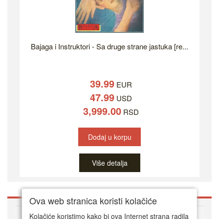
Bajaga i Instruktori - Sa druge strane jastuka [re...
39.99
EUR
47.99
USD
3,999.00
RSD
Dodaj u korpu
Više detalja
Ova web stranica koristi kolačiće
O DVD Zoni
Kolačiće koristimo kako bi ova Internet strana radila