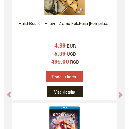
Halid Bešlić - Hitovi - Zlatna kolekcija [kompilac...
4.99
EUR
5.99
USD
499.00
RSD
Dodaj u korpu
Više detalja
Previous
Ne