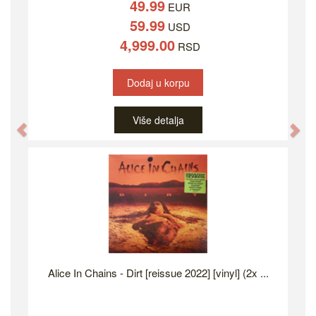
49.99
EUR
59.99
USD
4,999.00
RSD
Dodaj u korpu
Više detalja
Previous
Ne
Alice In Chains - Dirt [reissue 2022] [vinyl] (2x ...