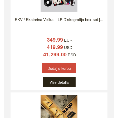
EKV / Ekatarina Velika – LP Diskografija box-set [...
349.99
EUR
419.99
USD
41,299.00
RSD
Dodaj u korpu
Više detalja