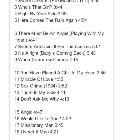
2 Sweet Dreams (Are Made Of This) 4:50
3 Who's That Girl? 3:44
4 Right By Your Side 3:49
5 Here Comes The Rain Again 4:54
6 There Must Be An Angel (Playing With My
Heart) 4:41
7 Sisters Are Doin' It For Themselves 5:51
8 It's Alright (Baby's Coming Back) 3:43
9 When Tomorrow Comes 4:15
10 You Have Placed A Chill In My Heart 3:46
11 Miracle Of Love 4:35
12 Sex Crime (1984) 3:52
13 Thorn In My Side 4:11
14 Don't Ask Me Why 4:13
15 Angel 4:47
16 Would I Lie To You? 4:22
17 Missionary Man 3:45
18 I Need A Man 4:21