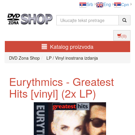
Srb
Eng
Срп
(0)
Katalog proizvoda
DVD Zona Shop
LP / Vinyl inostrana izdanja
Eurythmics - Greatest
Hits [vinyl] (2x LP)