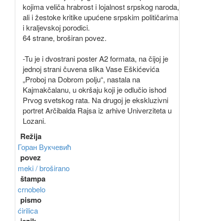
kojima veliča hrabrost i lojalnost srpskog naroda,
ali i žestoke kritike upućene srpskim političarima
i kraljevskoj porodici.
64 strane, broširan povez.
-Tu je i dvostrani poster A2 formata, na čijoj je
jednoj strani čuvena slika Vase Eškićevića
„Proboj na Dobrom polju“, nastala na
Kajmakčalanu, u okršaju koji je odlučio ishod
Prvog svetskog rata. Na drugoj je ekskluzivni
portret Arčibalda Rajsa iz arhive Univerziteta u
Lozani.
Režija
Горан Вукчевић
povez
meki / broširano
štampa
crnobelo
pismo
ćirilica