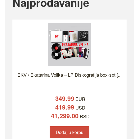
Najprodavanije
EKV / Ekatarina Velika – LP Diskografija box-set [...
349.99
EUR
419.99
USD
41,299.00
RSD
Dodaj u korpu