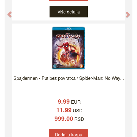
Više detalja
Previous
Ne
Spajdermen - Put bez povratka / Spider-Man: No Way...
9.99
EUR
11.99
USD
999.00
RSD
Dodaj u korpu