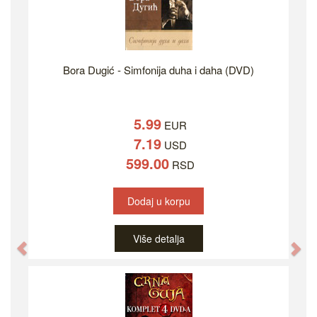
Bora Dugić - Simfonija duha i daha (DVD)
5.99
EUR
7.19
USD
599.00
RSD
Dodaj u korpu
Više detalja
Previous
Ne