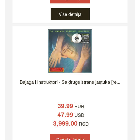
Više detalja
Bajaga i Instruktori - Sa druge strane jastuka [re...
39.99
EUR
47.99
USD
3,999.00
RSD
Dodaj u korpu