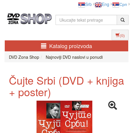
Srb
Eng
Срп
(0)
Katalog proizvoda
DVD Zona Shop
Najnoviji DVD naslovi u ponudi
Čujte Srbi (DVD + knjiga
+ poster)