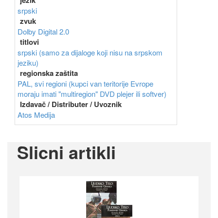
jezik
srpski
zvuk
Dolby Digital 2.0
titlovi
srpski (samo za dijaloge koji nisu na srpskom
jeziku)
regionska zaštita
PAL, svi regioni (kupci van teritorije Evrope
moraju imati "multiregion" DVD plejer ili softver)
Izdavač / Distributer / Uvoznik
Atos Medija
Slicni artikli