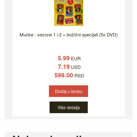
Mućke - sezone 1 i 2 + božićni specijali (5x DVD)
5.99
EUR
7.19
USD
599.00
RSD
Dodaj u korpu
Više detalja