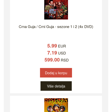
Crna Guja / Crni Guja - sezone 1 i 2 (4x DVD)
5.99
EUR
7.19
USD
599.00
RSD
Dodaj u korpu
Više detalja