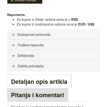
Napomena:
Za kupce iz Srbije važeća cena je u
RSD
Za kupce iz inostranstva važeća cena je
EUR / US$
Dostupnost proizvoda
Troškovi isporuke
Deklaracija
Zaštita potrošača
Detaljan opis artikla
Pitanja i komentari
Ekskluzivni medijski paket iz tri dela posvećen