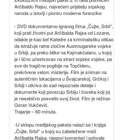
Arčibaldu Rajsu, najvećem prijatelju srpskog
naroda u istoriji i pioniru moderne forenzike:
- DVD dokumentarno-igranog filma „Čujte, Srbi!“,
koji prati životni put Arčibalda Rajsa od Lozane,
odakle je kao šef Katedre za kriminalistiku otišao
da istražuje ratne zločine Austrougarske vojske
u Srbiji, pa preko bitke na Kajmakčalanu, u kojoj
je i lično učestvovao na strani srpske vojske, pa
sve do tragične pogibije na Topčideru,
prekrivene velom misterije. Film je sniman na
autentičnim lokacijama u Švajcarskoj, Grčkoj i
Srbiji i otkriva do sad nepoznate detalje i
dokumente koji povezuju Srbiju i čoveka koji joj
je nesebično posvetio svoj život. Film je režirao
Goran Vukčević.
Trajanje – 60 minuta.
-U sklopu medijskog paketa nalazi se i knjiga
„Čujte, Srbi!“ u kojoj su zabeležene misli
Arčibalda Rajsa, njegovi komentari i pohvale