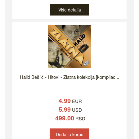
Više detalja
Halid Bešlić - Hitovi - Zlatna kolekcija [kompilac...
4.99
EUR
5.99
USD
499.00
RSD
Dodaj u korpu