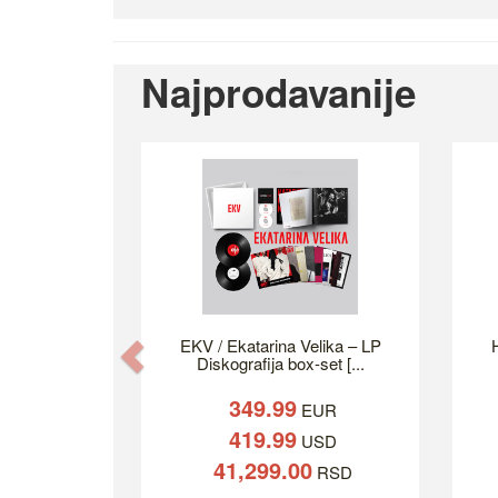
Najprodavanije
EKV / Ekatarina Velika – LP
H
Previous
Diskografija box-set [...
349.99
EUR
419.99
USD
41,299.00
RSD