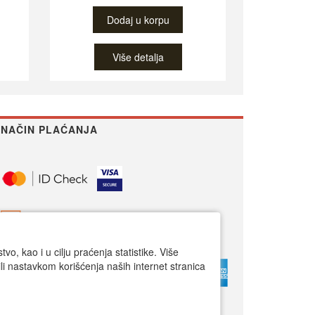
Dodaj u korpu
Više detalja
NAČIN PLAĆANJA
o, kao i u cilju praćenja statistike. Više
li nastavkom korišćenja naših internet stranica