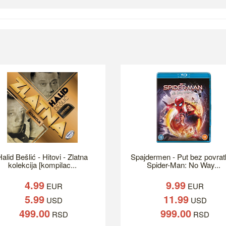
alid Bešlić - Hitovi - Zlatna
Spajdermen - Put bez povrat
kolekcija [kompilac...
Spider-Man: No Way...
4.99
9.99
EUR
EUR
5.99
11.99
USD
USD
499.00
999.00
RSD
RSD