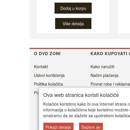
Dodaj u korpu
Više detalja
O DVD ZONI
KAKO KUPOVATI 
Kontakt
Kako naručiti
Uslovi korišćenja
Načini plaćanja
Politika kolačića
Povrat robe i reklama
Politika privatnosti
Cenovnik dostave
Ova web stranica koristi kolačiće
Isporuka
Kolačiće koristimo kako bi ova Internet strana r
informacija o kolačićima koje koristimo možete 
smatramo da se slažete sa upotrebom kolačića
Prikaži detalje
Slažem se