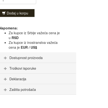
Dodaj u korpu
Napomena:
Za kupce iz Srbije važeća cena je
u
RSD
Za kupce iz inostranstva važeća
cena je
EUR / US$
Dostupnost proizvoda
Troškovi isporuke
Deklaracija
Zaštita potrošača