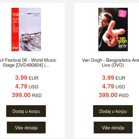
it Festival 06 - World Music
Van Gogh - Beogradska Ar
Stage [DVD490804] (...
Live (DVD)
3.99
3.99
EUR
EUR
4.79
4.79
USD
USD
399.00
399.00
RSD
RSD
Dodaj u korpu
Dodaj u korpu
Više detalja
Više detalja