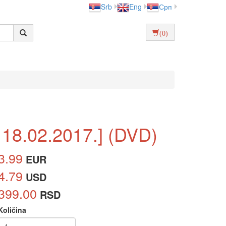
Srb
Eng
Срп
(0)
 18.02.2017.] (DVD)
3.99
EUR
4.79
USD
399.00
RSD
Količina