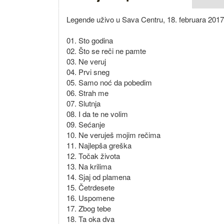
Legende uživo u Sava Centru, 18. februara 2017
01. Sto godina
02. Što se reči ne pamte
03. Ne veruj
04. Prvi sneg
05. Samo noć da pobedim
06. Strah me
07. Slutnja
08. I da te ne volim
09. Sećanje
10. Ne veruješ mojim rečima
11. Najlepša greška
12. Točak života
13. Na krilima
14. Sjaj od plamena
15. Četrdesete
16. Uspomene
17. Zbog tebe
18. Ta oka dva