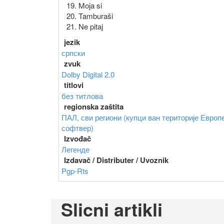
19. Moja si
20. Tamburaši
21. Ne pitaj
jezik
српски
zvuk
Dolby Digital 2.0
titlovi
без титлова
regionska zaštita
ПАЛ, сви региони (купци ван територије Европ
софтвер)
Izvođač
Легенде
Izdavač / Distributer / Uvoznik
Pgp-Rts
Slicni artikli