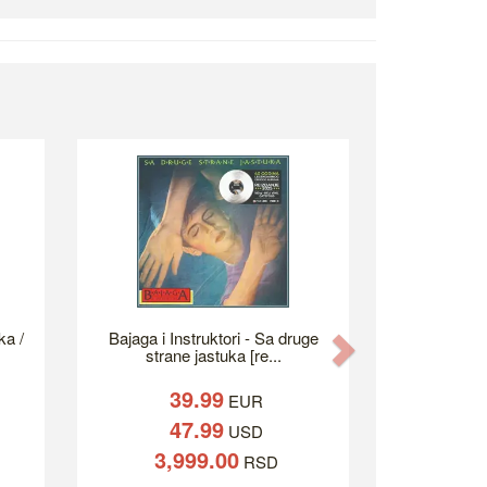
ka /
Bajaga i Instruktori - Sa druge
Next
strane jastuka [re...
39.99
EUR
47.99
USD
3,999.00
RSD