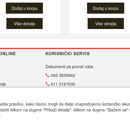
Dodaj u korpu
Dodaj u korpu
Više detalja
Više detalja
ONLINE
KORISNIČKI SERVIS
Dokumenti za povrat robe
069 3839662
cije
011 3187630
011 4029654
office@dvdzona.co.rs
adila pravilno, kako bismo mogli da dalje unapređujemo korisničko iskustv
dobiti klikom na dugme "Prikaži detalje". klikom na dugme "Slažem se" i
Radno vreme
.
Call centar pon-petak 9.00-17.00