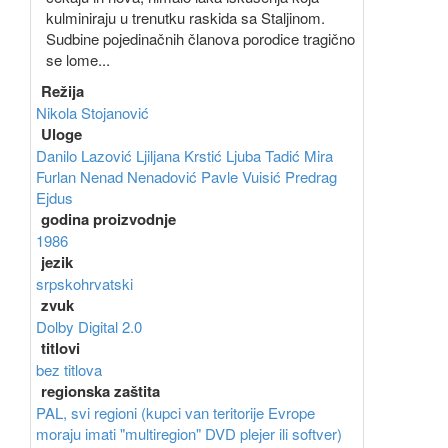
kulminiraju u trenutku raskida sa Staljinom.
Sudbine pojedinačnih članova porodice tragično
se lome...
Režija
Nikola Stojanović
Uloge
Danilo Lazović
Ljiljana Krstić
Ljuba Tadić
Mira
Furlan
Nenad Nenadović
Pavle Vuisić
Predrag
Ejdus
godina proizvodnje
1986
jezik
srpskohrvatski
zvuk
Dolby Digital 2.0
titlovi
bez titlova
regionska zaštita
PAL, svi regioni (kupci van teritorije Evrope
moraju imati "multiregion" DVD plejer ili softver)