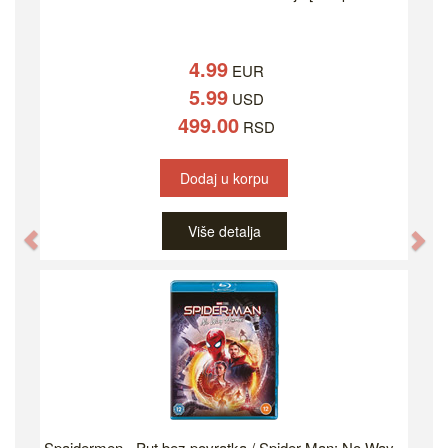
4.99
EUR
5.99
USD
499.00
RSD
Dodaj u korpu
Više detalja
Previous
Ne
Spajdermen - Put bez povratka / Spider-Man: No Way...