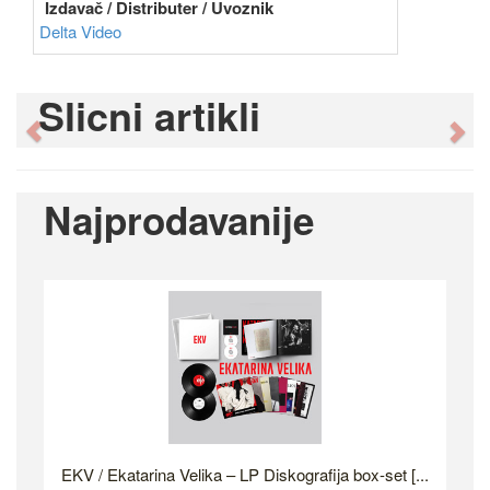
Izdavač / Distributer / Uvoznik
Delta Video
Slicni artikli
Previous
Ne
Najprodavanije
EKV / Ekatarina Velika – LP Diskografija box-set [...