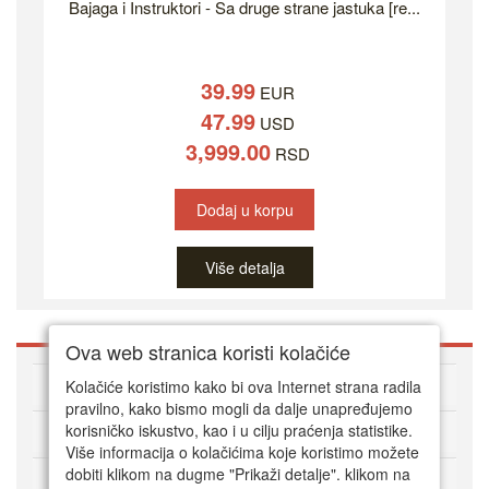
Bajaga i Instruktori - Sa druge strane jastuka [re...
39.99
EUR
47.99
USD
3,999.00
RSD
Dodaj u korpu
Više detalja
Ova web stranica koristi kolačiće
O DVD Zoni
Kolačiće koristimo kako bi ova Internet strana radila
pravilno, kako bismo mogli da dalje unapređujemo
korisničko iskustvo, kao i u cilju praćenja statistike.
Kako kupovati online
Više informacija o kolačićima koje koristimo možete
dobiti klikom na dugme "Prikaži detalje". klikom na
Korisnički servis