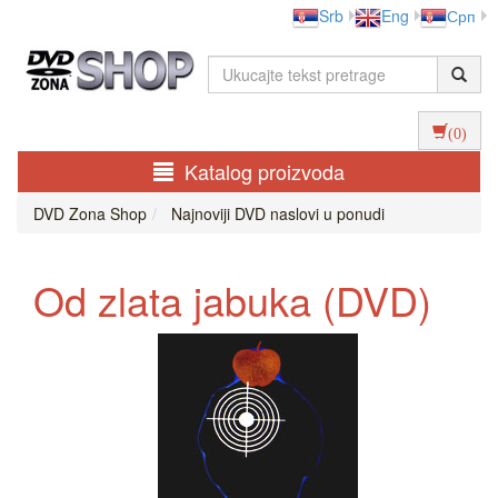
Srb
Eng
Срп
(0)
Katalog proizvoda
DVD Zona Shop
Najnoviji DVD naslovi u ponudi
Od zlata jabuka (DVD)