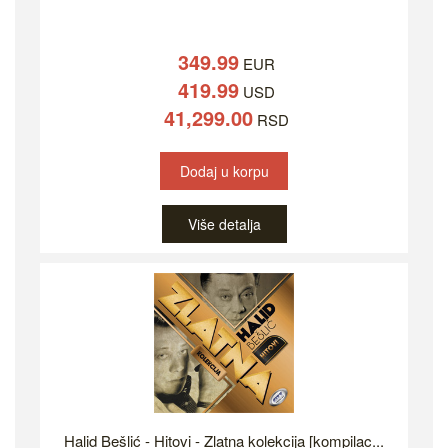
349.99
EUR
419.99
USD
41,299.00
RSD
Dodaj u korpu
Više detalja
Halid Bešlić - Hitovi - Zlatna kolekcija [kompilac...