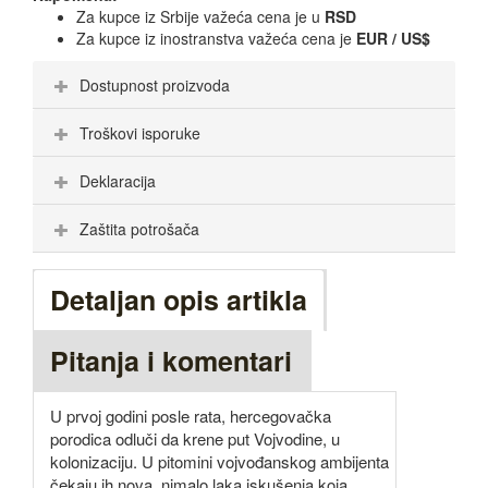
Za kupce iz Srbije važeća cena je u
RSD
Za kupce iz inostranstva važeća cena je
EUR / US$
Dostupnost proizvoda
Troškovi isporuke
Deklaracija
Zaštita potrošača
Detaljan opis artikla
Pitanja i komentari
U prvoj godini posle rata, hercegovačka
porodica odluči da krene put Vojvodine, u
kolonizaciju. U pitomini vojvođanskog ambijenta
čekaju ih nova, nimalo laka iskušenja koja