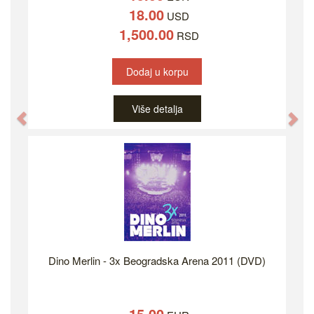
18.00
USD
1,500.00
RSD
Dodaj u korpu
Više detalja
Previous
Ne
Dino Merlin - 3x Beogradska Arena 2011 (DVD)
15.00