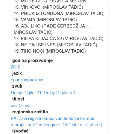
12. MORE ČIČO REČE DA ME ŽENI
13. VINKOVCI (MIROSLAV TADIĆ)
14. PRIČA IZ LONDONA (MIROSLAV TADIĆ)
15. VANJA (MIROSLAV TADIĆ)
16. AOJ LIKO (RADE ŠERBEDŽIJA , ,
MIROSLAV TADIĆ)
17. FILIPA KLJAJIĆA 32 (MIROSLAV TADIĆ)
18. NE DAJ SE INES (MIROSLAV TADIĆ)
19. TIHO NOĆI (MIROSLAV TADIĆ)
godina proizvodnje
2010
jezik
српскохрватски
zvuk
Dolby Digital 2.0
Dolby Digital 5.1
titlovi
bez titlova
regionska zaštita
PAL, svi regioni (kupci van teritorije Evrope
moraju imati "multiregion" DVD plejer ili softver)
Izvođač