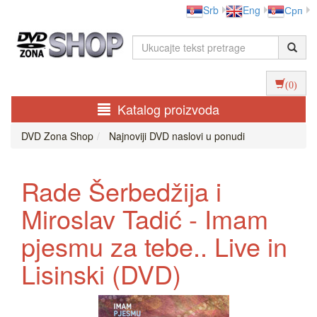
Srb
Eng
Срп
(0)
Katalog proizvoda
DVD Zona Shop
Najnoviji DVD naslovi u ponudi
Rade Šerbedžija i
Miroslav Tadić - Imam
pjesmu za tebe.. Live in
Lisinski (DVD)