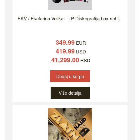
EKV / Ekatarina Velika – LP Diskografija box-set [...
349.99
EUR
419.99
USD
41,299.00
RSD
Dodaj u korpu
Više detalja