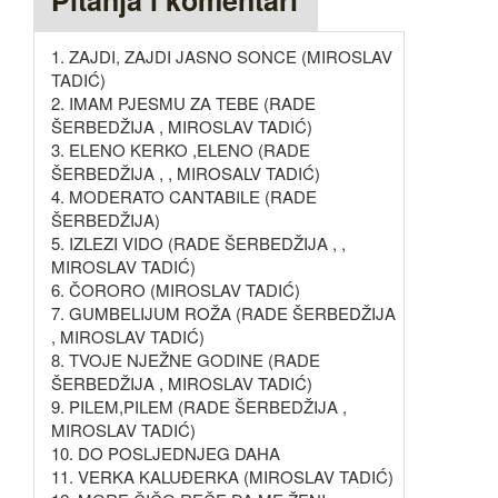
Pitanja i komentari
1. ZAJDI, ZAJDI JASNO SONCE (MIROSLAV
TADIĆ)
2. IMAM PJESMU ZA TEBE (RADE
ŠERBEDŽIJA , MIROSLAV TADIĆ)
3. ELENO KERKO ,ELENO (RADE
ŠERBEDŽIJA , , MIROSALV TADIĆ)
4. MODERATO CANTABILE (RADE
ŠERBEDŽIJA)
5. IZLEZI VIDO (RADE ŠERBEDŽIJA , ,
MIROSLAV TADIĆ)
6. ČORORO (MIROSLAV TADIĆ)
7. GUMBELIJUM ROŽA (RADE ŠERBEDŽIJA
, MIROSLAV TADIĆ)
8. TVOJE NJEŽNE GODINE (RADE
ŠERBEDŽIJA , MIROSLAV TADIĆ)
9. PILEM,PILEM (RADE ŠERBEDŽIJA ,
MIROSLAV TADIĆ)
10. DO POSLJEDNJEG DAHA
11. VERKA KALUĐERKA (MIROSLAV TADIĆ)