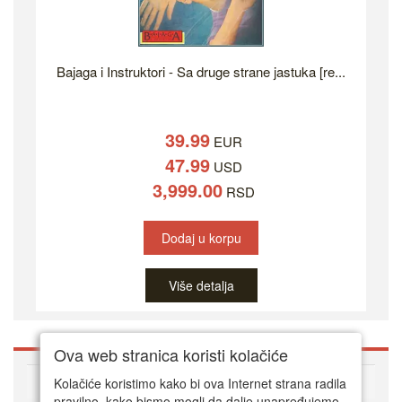
Bajaga i Instruktori - Sa druge strane jastuka [re...
39.99
EUR
47.99
USD
3,999.00
RSD
Dodaj u korpu
Više detalja
Ova web stranica koristi kolačiće
O DVD Zoni
Kolačiće koristimo kako bi ova Internet strana radila
pravilno, kako bismo mogli da dalje unapređujemo