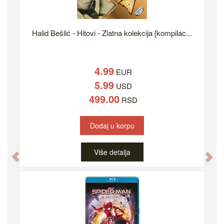
Halid Bešlić - Hitovi - Zlatna kolekcija [kompilac...
4.99
EUR
5.99
USD
499.00
RSD
Dodaj u korpu
Više detalja
Previous
Ne