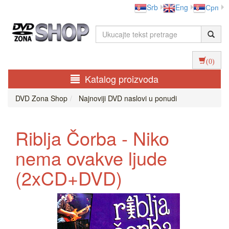
Srb
Eng
Срп
(0)
Katalog proizvoda
DVD Zona Shop
Najnoviji DVD naslovi u ponudi
Riblja Čorba - Niko
nema ovakve ljude
(2xCD+DVD)