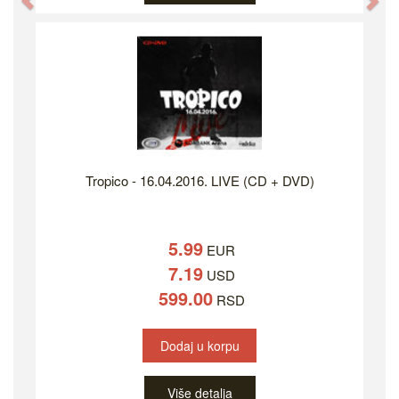
Previous
Ne
Tropico - 16.04.2016. LIVE (CD + DVD)
5.99
EUR
7.19
USD
599.00
RSD
Dodaj u korpu
Više detalja