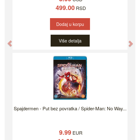
499.00
RSD
Dodaj u korpu
Više detalja
Previous
Ne
Spajdermen - Put bez povratka / Spider-Man: No Way...
9.99
EUR