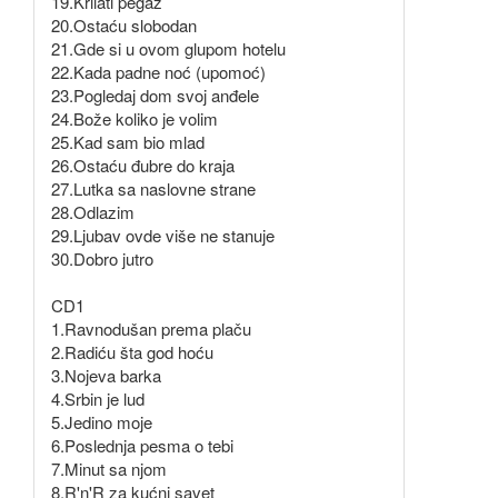
19.Krilati pegaz
20.Ostaću slobodan
21.Gde si u ovom glupom hotelu
22.Kada padne noć (upomoć)
23.Pogledaj dom svoj anđele
24.Bože koliko je volim
25.Kad sam bio mlad
26.Ostaću đubre do kraja
27.Lutka sa naslovne strane
28.Odlazim
29.Ljubav ovde više ne stanuje
30.Dobro jutro
CD1
1.Ravnodušan prema plaču
2.Radiću šta god hoću
3.Nojeva barka
4.Srbin je lud
5.Jedino moje
6.Poslednja pesma o tebi
7.Minut sa njom
8.R'n'R za kućni savet