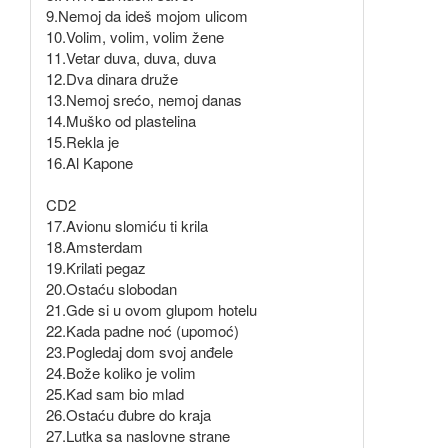
9.Nemoj da ideš mojom ulicom
10.Volim, volim, volim žene
11.Vetar duva, duva, duva
12.Dva dinara druže
13.Nemoj srećo, nemoj danas
14.Muško od plastelina
15.Rekla je
16.Al Kapone
CD2
17.Avionu slomiću ti krila
18.Amsterdam
19.Krilati pegaz
20.Ostaću slobodan
21.Gde si u ovom glupom hotelu
22.Kada padne noć (upomoć)
23.Pogledaj dom svoj anđele
24.Bože koliko je volim
25.Kad sam bio mlad
26.Ostaću đubre do kraja
27.Lutka sa naslovne strane