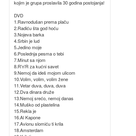
kojim je grupa proslavila 30 godina postojanja!
DVD
1.Ravnodušan prema plaču
2.Radiću šta god hoću
3.Nojeva barka
4.Srbin je lud
5.Jedino moje
6.Poslednja pesma o tebi
7.Minut sa njom
8.R'n'R za kućni savet
9.Nemoj da ideš mojom ulicom
10.Volim, volim, volim žene
11.Vetar duva, duva, duva
12.Dva dinara druže
13.Nemoj srećo, nemoj danas
14.Muško od plastelina
15.Rekla je
16.Al Kapone
17.Avionu slomiću ti krila
18.Amsterdam