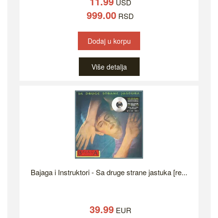
11.99
USD
999.00
RSD
Dodaj u korpu
Više detalja
Bajaga i Instruktori - Sa druge strane jastuka [re...
39.99
EUR