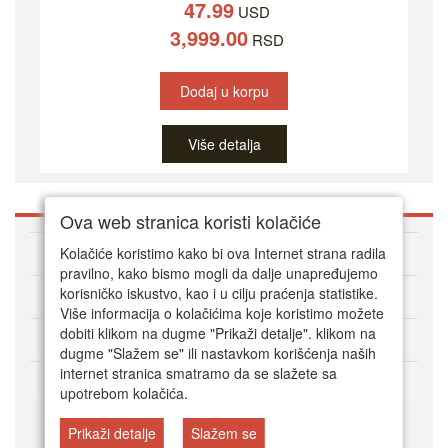
47.99
USD
3,999.00
RSD
Dodaj u korpu
Više detalja
Ova web stranica koristi kolačiće
O DVD Zoni
Kolačiće koristimo kako bi ova Internet strana radila
pravilno, kako bismo mogli da dalje unapređujemo
korisničko iskustvo, kao i u cilju praćenja statistike.
Kako kupovati online
Više informacija o kolačićima koje koristimo možete
dobiti klikom na dugme "Prikaži detalje". klikom na
Korisnički servis
dugme "Slažem se" ili nastavkom korišćenja naših
internet stranica smatramo da se slažete sa
Način plaćanja
upotrebom kolačića.
Prikaži detalje
Slažem se
© DVD Zona 2024.