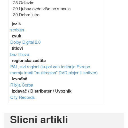
28.Odlazim
29.Ljubav ovde više ne stanuje
30.Dobro jutro
jezik
serbian
zvuk
Dolby Digital 2.0
titlovi
bez titlova
regionska zaštita
PAL, svi regioni (kupci van teritorije Evrope
moraju imati "multiregion" DVD plejer ili softver)
Izvođač
Riblja Čorba
Izdavač / Distributer / Uvoznik
City Records
Slicni artikli