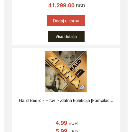
41,299.00
RSD
Dodaj u korpu
Više detalja
Halid Bešlić - Hitovi - Zlatna kolekcija [kompilac...
4.99
EUR
5.99
USD