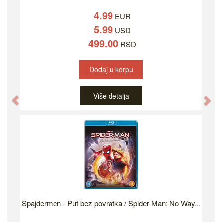
4.99
EUR
5.99
USD
499.00
RSD
Dodaj u korpu
Više detalja
Previous
Ne
Spajdermen - Put bez povratka / Spider-Man: No Way...