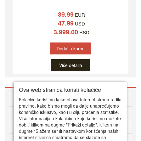
39.99
EUR
47.99
USD
3,999.00
RSD
Dodaj u korpu
Više detalja
Ova web stranica koristi kolačiće
O DVD Zoni
Kolačiće koristimo kako bi ova Internet strana radila
pravilno, kako bismo mogli da dalje unapređujemo
korisničko iskustvo, kao i u cilju praćenja statistike.
Kako kupovati online
Više informacija o kolačićima koje koristimo možete
dobiti klikom na dugme "Prikaži detalje". klikom na
Korisnički servis
dugme "Slažem se" ili nastavkom korišćenja naših
internet stranica smatramo da se slažete sa
Način plaćanja