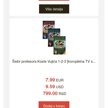
Više detalja
Šešir profesora Koste Vujića 1-2-3 [kompletna TV s...
7.99
EUR
9.59
USD
799.00
RSD
Dodaj u korpu