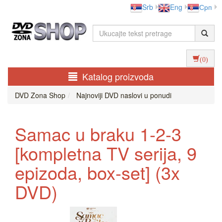
Srb
Eng
Срп
(0)
Katalog proizvoda
DVD Zona Shop
Najnoviji DVD naslovi u ponudi
Samac u braku 1-2-3
[kompletna TV serija, 9
epizoda, box-set] (3x
DVD)