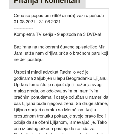
Pitanja i komentari
Cena sa popustom (699 dinara) važi u periodu
01.08.2021 - 31.08.2021.
-------------
Kompletna TV serija - 9 epizoda na 3 DVD-a!
-------------------------------------------
Bazirana na melodrami čuvene spisateljice Mir
Jam, stiže nam dirljiva priča o bračnom paru koji
ne deli postelju.
Uspešni mladi advokat Radmilo već je
godinama zaljubljen u lepu Beograđanku Ljiljanu.
Uprkos tome što je najpoželjniji neženja svog
malog grada, on odoleva svim primamljivim
bračnim ponudama, i ostaje odlučan u nameri da
baš Ljiljana bude njegova žena. Sa druge strane,
Ljiljana sanjari o braku sa Momčilom koji u
presudnom trenutku pokazuje svoje pravo lice i
odbija da se oženi Ljiljanom, ismevajući je. Tako
ona iz čistog prkosa pristaje da se uda za