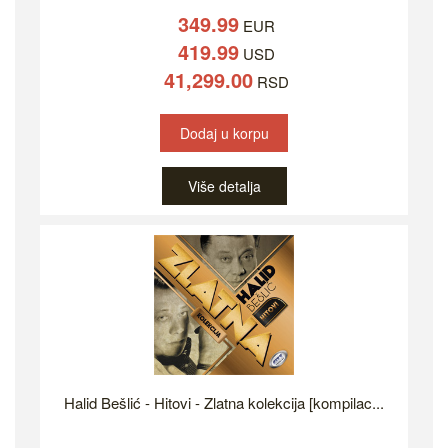
349.99
EUR
419.99
USD
41,299.00
RSD
Dodaj u korpu
Više detalja
Halid Bešlić - Hitovi - Zlatna kolekcija [kompilac...