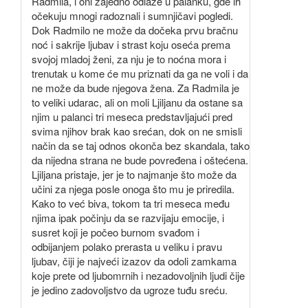
Radmila, i oni zajedno odlaze u palanku, gde ih
očekuju mnogi radoznali i sumnjičavi pogledi.
Dok Radmilo ne može da dočeka prvu bračnu
noć i sakrije ljubav i strast koju oseća prema
svojoj mladoj ženi, za nju je to noćna mora i
trenutak u kome će mu priznati da ga ne voli i da
ne može da bude njegova žena. Za Radmila je
to veliki udarac, ali on moli Ljiljanu da ostane sa
njim u palanci tri meseca predstavljajući pred
svima njihov brak kao srećan, dok on ne smisli
način da se taj odnos okonča bez skandala, tako
da nijedna strana ne bude povređena i oštećena.
Ljiljana pristaje, jer je to najmanje što može da
učini za njega posle onoga što mu je priredila.
Kako to već biva, tokom ta tri meseca među
njima ipak počinju da se razvijaju emocije, i
susret koji je počeo burnom svađom i
odbijanjem polako prerasta u veliku i pravu
ljubav, čiji je najveći izazov da odoli zamkama
koje prete od ljubomrnih i nezadovoljnih ljudi čije
je jedino zadovoljstvo da ugroze tuđu sreću.