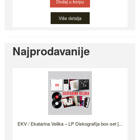
Dodaj u korpu
Više detalja
Najprodavanije
EKV / Ekatarina Velika – LP Diskografija box-set [...