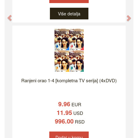
Više detalja
Previous
Ne
Ranjeni orao 1-4 [kompletna TV serija] (4xDVD)
9.96
EUR
11.95
USD
996.00
RSD
Dodaj u korpu