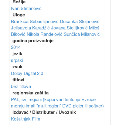
Režija
Ivan Stefanović
Uloge
Brankica Sebastijanović
Dušanka Stojanović
Jelisaveta Karadžić
Jovana Stojiljković
Miloš
Biković
Nikola Ranđelović
Sunčica Milanović
godina proizvodnje
2014
jezik
srpski
zvuk
Dolby Digital 2.0
titlovi
bez titlova
regionska zaštita
PAL, svi regioni (kupci van teritorije Evrope
moraju imati "multiregion" DVD plejer ili softver)
Izdavač / Distributer / Uvoznik
Košutnjak Film