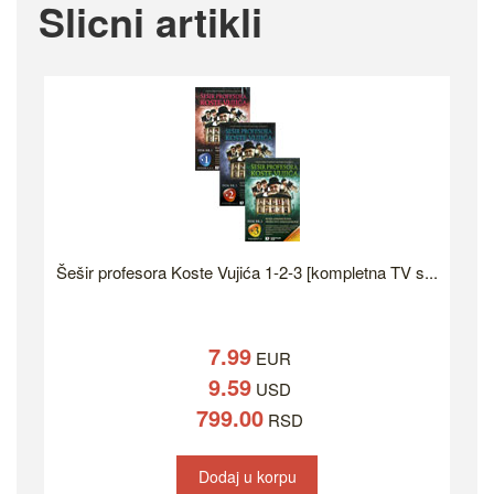
Slicni artikli
Šešir profesora Koste Vujića 1-2-3 [kompletna TV s...
7.99
EUR
9.59
USD
799.00
RSD
Dodaj u korpu