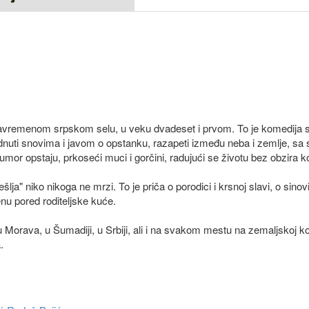
 o savremenom srpskom selu, u veku dvadeset i prvom. To je komedija
ednuti snovima i javom o opstanku, razapeti između neba i zemlje, sa 
humor opstaju, prkoseći muci i gorčini, radujući se životu bez obzira k
češlja" niko nikoga ne mrzi. To je priča o porodici i krsnoj slavi, o sino
nu pored roditeljske kuće.
u Morava, u Šumadiji, u Srbiji, ali i na svakom mestu na zemaljskoj ko
.