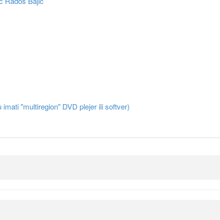
ić
Radoš Bajić
 imati "multiregion" DVD plejer ili softver)