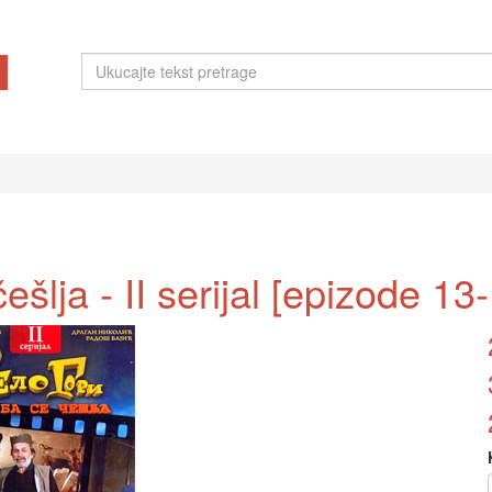
ešlja - II serijal [epizode 1