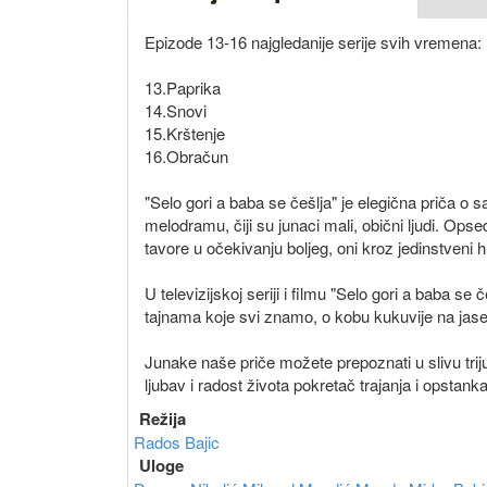
Epizode 13-16 najgledanije serije svih vremena:
13.Paprika
14.Snovi
15.Krštenje
16.Obračun
"Selo gori a baba se češlja" je elegična priča
melodramu, čiji su junaci mali, obični ljudi. Ops
tavore u očekivanju boljeg, oni kroz jedinstveni 
U televizijskoj seriji i filmu "Selo gori a baba se 
tajnama koje svi znamo, o kobu kukuvije na jase
Junake naše priče možete prepoznati u slivu trij
ljubav i radost života pokretač trajanja i opstanka
Režija
Rados Bajic
Uloge