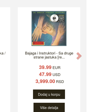
ka /
Bajaga i Instruktori - Sa druge
Next
strane jastuka [re...
39.99
EUR
47.99
USD
3,999.00
RSD
Dodaj u korpu
Više detalja