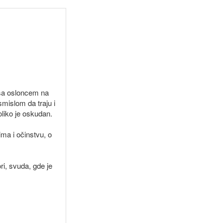
 sa osloncem na
smislom da traju i
oliko je oskudan.
vima i očinstvu, o
ri, svuda, gde je