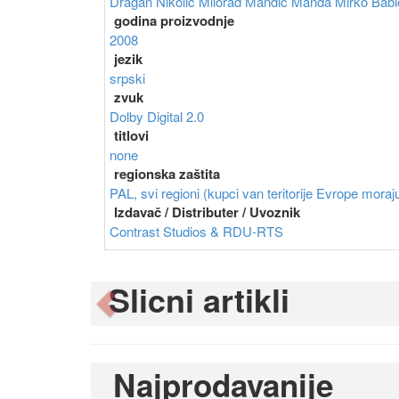
Dragan Nikolić
Milorad Mandić Manda
Mirko Bab
godina proizvodnje
2008
jezik
srpski
zvuk
Dolby Digital 2.0
titlovi
none
regionska zaštita
PAL, svi regioni (kupci van teritorije Evrope moraju
Izdavač / Distributer / Uvoznik
Contrast Studios & RDU-RTS
Slicni artikli
Previous
Najprodavanije