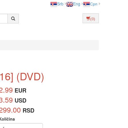
Srb
Eng
Срп
(0)
3-16] (DVD)
2.99
EUR
3.59
USD
299.00
RSD
Količina