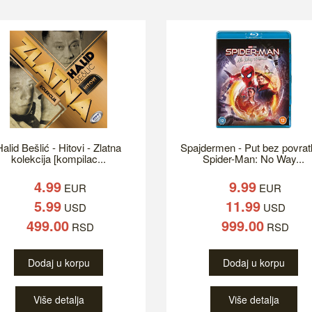
alid Bešlić - Hitovi - Zlatna
Spajdermen - Put bez povrat
kolekcija [kompilac...
Spider-Man: No Way...
4.99
9.99
EUR
EUR
5.99
11.99
USD
USD
499.00
999.00
RSD
RSD
Dodaj u korpu
Dodaj u korpu
Više detalja
Više detalja