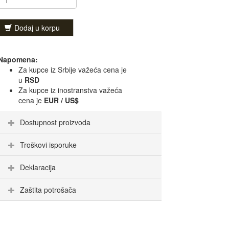
Dodaj u korpu
Napomena:
Za kupce iz Srbije važeća cena je
u
RSD
Za kupce iz inostranstva važeća
cena je
EUR / US$
Dostupnost proizvoda
Troškovi isporuke
Deklaracija
Zaštita potrošača