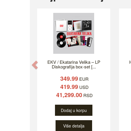
EKV / Ekatarina Velika – LP
H
Previous
Diskografija box-set [...
349.99
EUR
419.99
USD
41,299.00
RSD
Dodaj u korpu
Više detalja