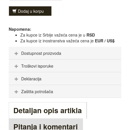
Dodaj u korpu
Napomena:
Za kupce iz Srbije važeća cena je u
RSD
Za kupce iz inostranstva važeća cena je
EUR / US$
Dostupnost proizvoda
Troškovi isporuke
Deklaracija
Zaštita potrošača
Detaljan opis artikla
Pitanja i komentari