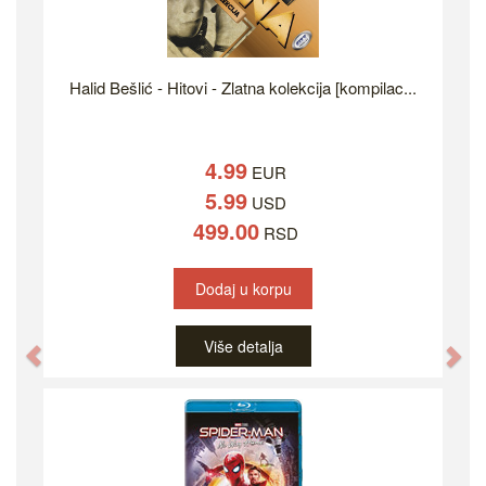
Halid Bešlić - Hitovi - Zlatna kolekcija [kompilac...
4.99
EUR
5.99
USD
499.00
RSD
Dodaj u korpu
Više detalja
Previous
Ne