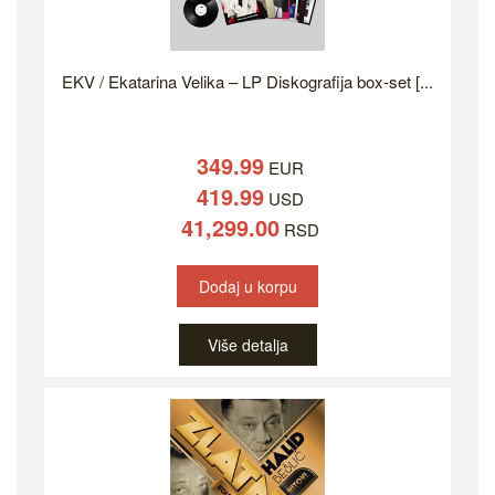
EKV / Ekatarina Velika – LP Diskografija box-set [...
349.99
EUR
419.99
USD
41,299.00
RSD
Dodaj u korpu
Više detalja