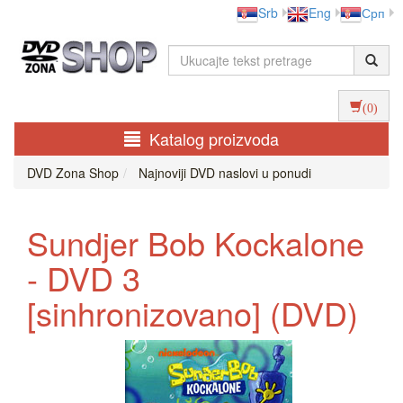
Srb
Eng
Срп
(0)
Katalog proizvoda
DVD Zona Shop
Najnoviji DVD naslovi u ponudi
Sundjer Bob Kockalone
- DVD 3
[sinhronizovano] (DVD)