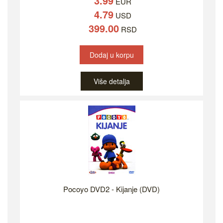
3.99
EUR
4.79
USD
399.00
RSD
Dodaj u korpu
Više detalja
Pocoyo DVD2 - Kijanje (DVD)