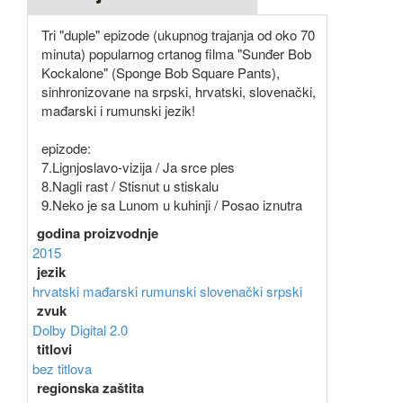
Tri "duple" epizode (ukupnog trajanja od oko 70
minuta) popularnog crtanog filma "Sunđer Bob
Kockalone" (Sponge Bob Square Pants),
sinhronizovane na srpski, hrvatski, slovenački,
mađarski i rumunski jezik!
epizode:
7.Lignjoslavo-vizija / Ja srce ples
8.Nagli rast / Stisnut u stiskalu
9.Neko je sa Lunom u kuhinji / Posao iznutra
godina proizvodnje
2015
jezik
hrvatski
mađarski
rumunski
slovenački
srpski
zvuk
Dolby Digital 2.0
titlovi
bez titlova
regionska zaštita