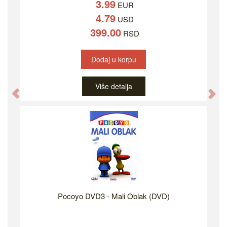
3.99
EUR
4.79
USD
399.00
RSD
Dodaj u korpu
Više detalja
Previous
Ne
Pocoyo DVD3 - Mali Oblak (DVD)