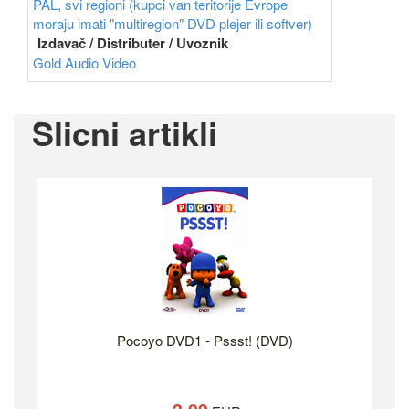
PAL, svi regioni (kupci van teritorije Evrope
moraju imati "multiregion" DVD plejer ili softver)
Izdavač / Distributer / Uvoznik
Gold Audio Video
Slicni artikli
Pocoyo DVD1 - Pssst! (DVD)