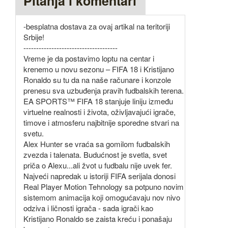
Pitanja i komentari
-besplatna dostava za ovaj artikal na teritoriji
Srbije!
-------------------------------------
Vreme je da postavimo loptu na centar i
krenemo u novu sezonu – FIFA 18 i Kristijano
Ronaldo su tu da na naše računare i konzole
prenesu sva uzbuđenja pravih fudbalskih terena.
EA SPORTS™ FIFA 18 stanjuje liniju između
virtuelne realnosti i života, oživljavajući igrače,
timove i atmosferu najbitnije sporedne stvari na
svetu.
Alex Hunter se vraća sa gomilom fudbalskih
zvezda i talenata. Budućnost je svetla, svet
priča o Alexu...ali žvot u fudbalu nije uvek fer.
Najveći napredak u istoriji FIFA serijala donosi
Real Player Motion Tehnology sa potpuno novim
sistemom animacija koji omogućavaju nov nivo
odziva i ličnosti igrača - sada igrači kao
Kristijano Ronaldo se zaista kreću i ponašaju