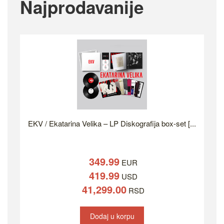
Najprodavanije
EKV / Ekatarina Velika – LP Diskografija box-set [...
349.99
EUR
419.99
USD
41,299.00
RSD
Dodaj u korpu