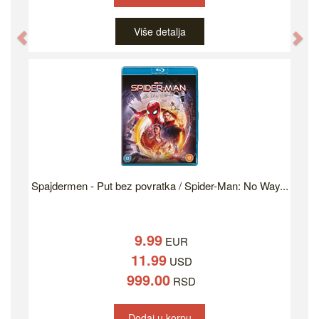
Više detalja
Previous
Ne
Spajdermen - Put bez povratka / Spider-Man: No Way...
9.99
EUR
11.99
USD
999.00
RSD
Dodaj u korpu