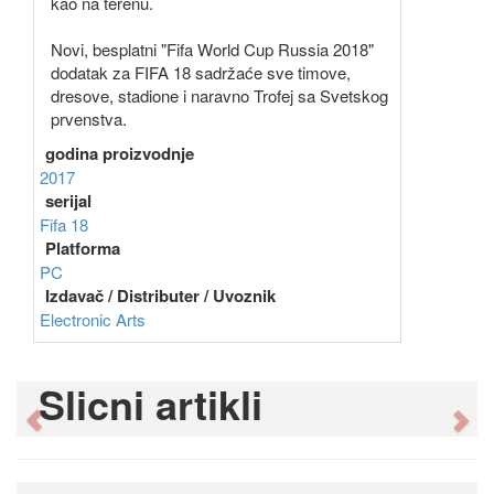
kao na terenu.
Novi, besplatni "Fifa World Cup Russia 2018"
dodatak za FIFA 18 sadržaće sve timove,
dresove, stadione i naravno Trofej sa Svetskog
prvenstva.
godina proizvodnje
2017
serijal
Fifa 18
Platforma
PC
Izdavač / Distributer / Uvoznik
Electronic Arts
Slicni artikli
Previous
Ne