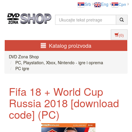
Srb
Eng
Срп
(0)
Katalog proizvoda
DVD Zona Shop
PC, Playstation, Xbox, Nintendo - igre i oprema
PC igre
Fifa 18 + World Cup
Russia 2018 [download
code] (PC)