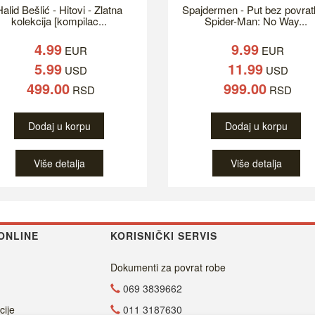
alid Bešlić - Hitovi - Zlatna
Spajdermen - Put bez povrat
kolekcija [kompilac...
Spider-Man: No Way...
4.99
9.99
EUR
EUR
5.99
11.99
USD
USD
499.00
999.00
RSD
RSD
Dodaj u korpu
Dodaj u korpu
Više detalja
Više detalja
ONLINE
KORISNIČKI SERVIS
Dokumenti za povrat robe
069 3839662
cije
011 3187630