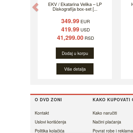
EKV / Ekatarina Velika – LP
H
Previous
Diskografija box-set [...
349.99
EUR
419.99
USD
41,299.00
RSD
Dodaj u korpu
Više detalja
O DVD ZONI
KAKO KUPOVATI 
Kontakt
Kako naručiti
Uslovi korišćenja
Načini plaćanja
Politika kolačića
Povrat robe i reklama