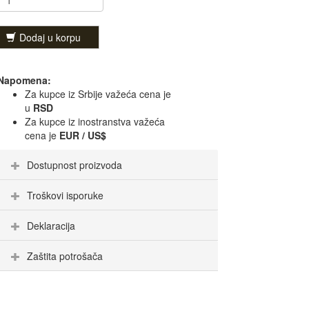
Dodaj u korpu
Napomena:
Za kupce iz Srbije važeća cena je
u
RSD
Za kupce iz inostranstva važeća
cena je
EUR / US$
Dostupnost proizvoda
Troškovi isporuke
Deklaracija
Zaštita potrošača