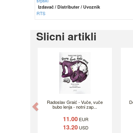
srpski
Izdavač / Distributer / Uvoznik
RTS
Slicni artikli
Radoslav Graić - Vuče, vuče
D
Previous
bubo lenja - notni zap...
11.00
EUR
13.20
USD