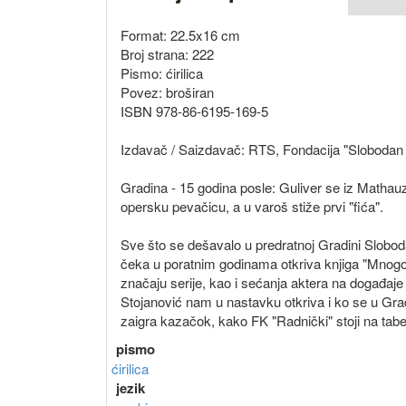
Format: 22.5x16 cm
Broj strana: 222
Pismo: ćirilica
Povez: broširan
ISBN 978-86-6195-169-5
Izdavač / Saizdavač: RTS, Fondacija "Slobodan 
Gradina - 15 godina posle: Guliver se iz Mathauz
opersku pevačicu, a u varoš stiže prvi "fića".
Sve što se dešavalo u predratnoj Gradini Sloboda
čeka u poratnim godinama otkriva knjiga "Mnogo v
značaju serije, kao i sećanja aktera na događaje
Stojanović nam u nastavku otkriva i ko se u Gra
zaigra kazačok, kako FK "Radnički" stoji na tabel
pismo
ćirilica
jezik