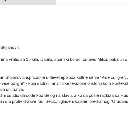
Stojanović"
ena vratio sa 35 kila, Danilo, španski borac, ostavio Milicu babicu i
n Stojanović ispričao je u devet epizoda kultne serije "Više od igre",
iše od igre" - koja sadrži i analitičke tekstove o istorijskom kontek
 sa snimanja.
dini usudio da dođe kod Belog na slavu, a ko da posle razlaza sa Ru
i i šta protiv države radi Becić, uglađeni kapiten predratnog "Građan