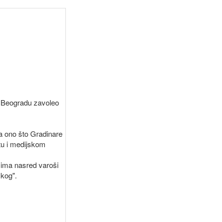
 u Beogradu zavoleo
 a ono što Gradinare
stu i medijskom
sima nasred varoši
skog".