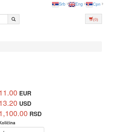
Srb
Eng
Срп
(0)
11.00
EUR
13.20
USD
1,100.00
RSD
Količina