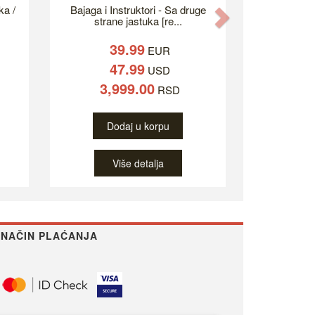
ka /
Bajaga i Instruktori - Sa druge
Next
strane jastuka [re...
39.99
EUR
47.99
USD
3,999.00
RSD
Dodaj u korpu
Više detalja
NAČIN PLAĆANJA