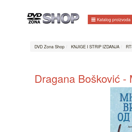
Katalog proizvoda
DVD Zona Shop
KNJIGE I STRIP IZDANJA
RTS
Dragana Bošković - M