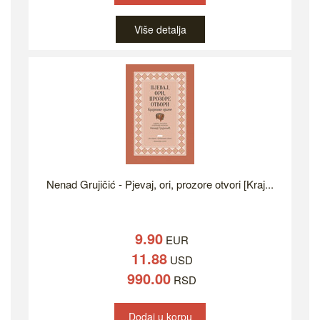
Više detalja
Nenad Grujičić - Pjevaj, ori, prozore otvori [Kraj...
9.90
EUR
11.88
USD
990.00
RSD
Dodaj u korpu