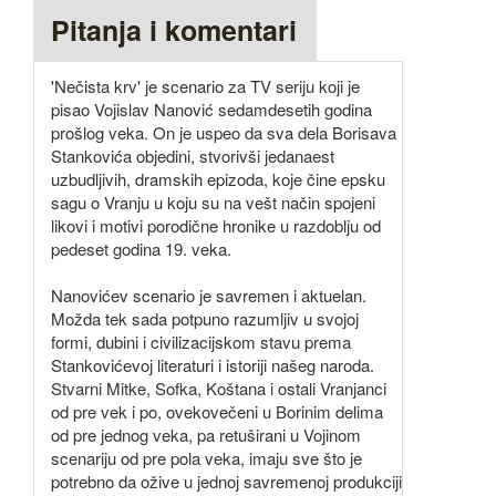
Pitanja i komentari
'Nečista krv' je scenario za TV seriju koji je
pisao Vojislav Nanović sedamdesetih godina
prošlog veka. On je uspeo da sva dela Borisava
Stankovića objedini, stvorivši jedanaest
uzbudljivih, dramskih epizoda, koje čine epsku
sagu o Vranju u koju su na vešt način spojeni
likovi i motivi porodične hronike u razdoblju od
pedeset godina 19. veka.
Nanovićev scenario je savremen i aktuelan.
Možda tek sada potpuno razumljiv u svojoj
formi, dubini i civilizacijskom stavu prema
Stankovićevoj literaturi i istoriji našeg naroda.
Stvarni Mitke, Sofka, Koštana i ostali Vranjanci
od pre vek i po, ovekovečeni u Borinim delima
od pre jednog veka, pa retuširani u Vojinom
scenariju od pre pola veka, imaju sve što je
potrebno da ožive u jednoj savremenoj produkciji