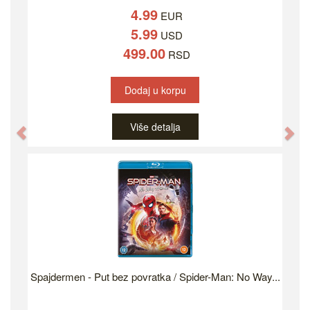
4.99
EUR
5.99
USD
499.00
RSD
Dodaj u korpu
Više detalja
Previous
Ne
Spajdermen - Put bez povratka / Spider-Man: No Way...