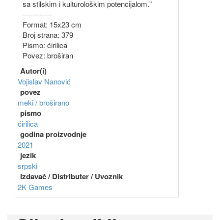
sa stilskim i kulturološkim potencijalom."
------------
Format: 15x23 cm
Broj strana: 379
Pismo: ćirilica
Povez: broširan
Autor(i)
Vojislav Nanović
povez
meki / broširano
pismo
ćirilica
godina proizvodnje
2021
jezik
srpski
Izdavač / Distributer / Uvoznik
2K Games