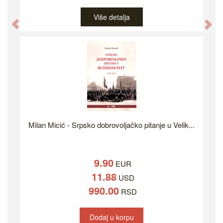
Više detalja
Previous
Ne
Milan Micić - Srpsko dobrovoljačko pitanje u Velik...
9.90
EUR
11.88
USD
990.00
RSD
Dodaj u korpu