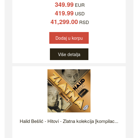
349.99
EUR
419.99
USD
41,299.00
RSD
Dodaj u korpu
Više detalja
Halid Bešlić - Hitovi - Zlatna kolekcija [kompilac...