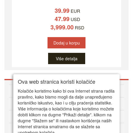
39.99
EUR
47.99
USD
3,999.00
RSD
Dodaj u korpu
Više detalja
Ova web stranica koristi kolačiće
O DVD Zoni
Kolačiće koristimo kako bi ova Internet strana radila
pravilno, kako bismo mogli da dalje unapređujemo
korisničko iskustvo, kao i u cilju praćenja statistike.
Kako kupovati online
Više informacija o kolačićima koje koristimo možete
dobiti klikom na dugme "Prikaži detalje". klikom na
Korisnički servis
dugme "Slažem se" ili nastavkom korišćenja naših
internet stranica smatramo da se slažete sa
Način plaćanja
upotrebom kolačića.