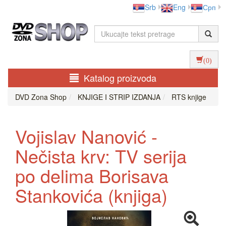
Srb
Eng
Срп
(0)
Katalog proizvoda
DVD Zona Shop
KNJIGE I STRIP IZDANJA
RTS knjige
Vojislav Nanović -
Nečista krv: TV serija
po delima Borisava
Stankovića (knjiga)