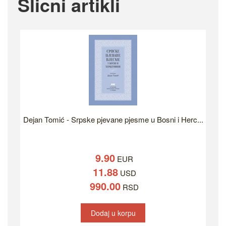
Slicni artikli
Dejan Tomić - Srpske pjevane pjesme u Bosni i Herc...
9.90
EUR
11.88
USD
990.00
RSD
Dodaj u korpu