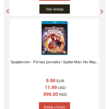
Više detalja
Previous
Ne
Spajdermen - Put bez povratka / Spider-Man: No Way...
9.99
EUR
11.99
USD
999.00
RSD
Dodaj u korpu