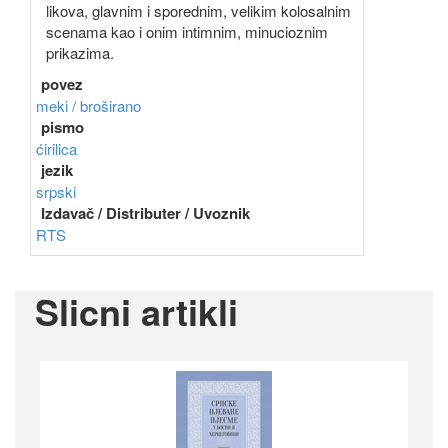
likova, glavnim i sporednim, velikim kolosalnim
scenama kao i onim intimnim, minucioznim
prikazima.
povez
meki / broširano
pismo
ćirilica
jezik
srpski
Izdavač / Distributer / Uvoznik
RTS
Slicni artikli