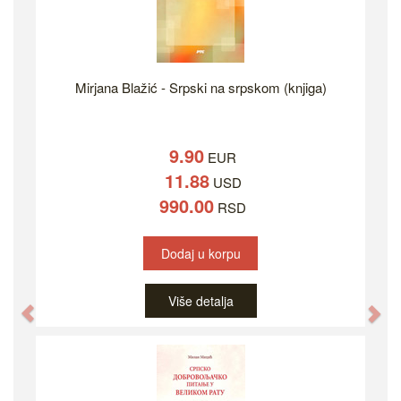
Mirjana Blažić - Srpski na srpskom (knjiga)
9.90
EUR
11.88
USD
990.00
RSD
Dodaj u korpu
Više detalja
Previous
Ne