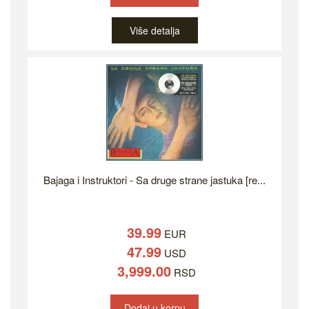
Više detalja
Bajaga i Instruktori - Sa druge strane jastuka [re...
39.99
EUR
47.99
USD
3,999.00
RSD
Dodaj u korpu