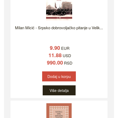
Milan Micić - Srpsko dobrovoljačko pitanje u Velik...
9.90
EUR
11.88
USD
990.00
RSD
Dodaj u korpu
Više detalja