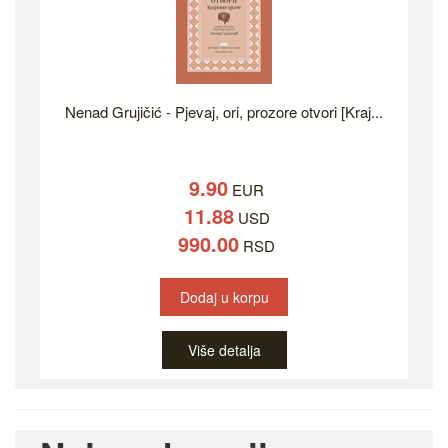
Nenad Grujičić - Pjevaj, ori, prozore otvori [Kraj...
9.90
EUR
11.88
USD
990.00
RSD
Dodaj u korpu
Više detalja