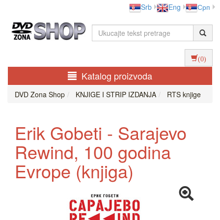
Srb
Eng
Срп
(0)
Katalog proizvoda
DVD Zona Shop
KNJIGE I STRIP IZDANJA
RTS knjige
Erik Gobeti - Sarajevo
Rewind, 100 godina
Evrope (knjiga)