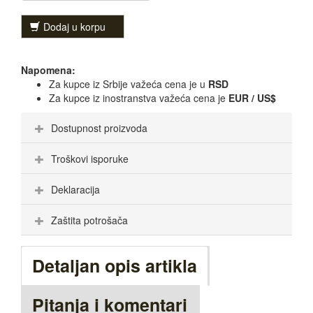
Dodaj u korpu
Napomena:
Za kupce iz Srbije važeća cena je u
RSD
Za kupce iz inostranstva važeća cena je
EUR / US$
Dostupnost proizvoda
Troškovi isporuke
Deklaracija
Zaštita potrošača
Detaljan opis artikla
Pitanja i komentari