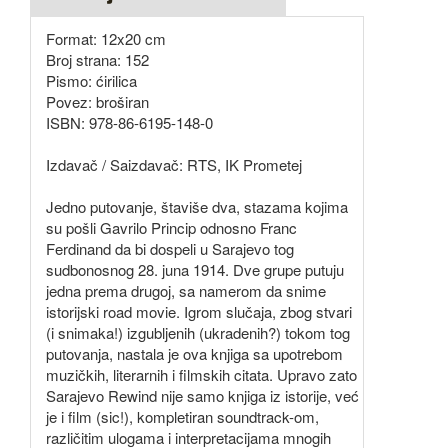
Format: 12x20 cm
Broj strana: 152
Pismo: ćirilica
Povez: broširan
ISBN: 978-86-6195-148-0
Izdavač / Saizdavač: RTS, IK Prometej
Jedno putovanje, štaviše dva, stazama kojima
su pošli Gavrilo Princip odnosno Franc
Ferdinand da bi dospeli u Sarajevo tog
sudbonosnog 28. juna 1914. Dve grupe putuju
jedna prema drugoj, sa namerom da snime
istorijski road movie. Igrom slučaja, zbog stvari
(i snimaka!) izgubljenih (ukradenih?) tokom tog
putovanja, nastala je ova knjiga sa upotrebom
muzičkih, literarnih i filmskih citata. Upravo zato
Sarajevo Rewind nije samo knjiga iz istorije, već
je i film (sic!), kompletiran soundtrack-om,
različitim ulogama i interpretacijama mnogih