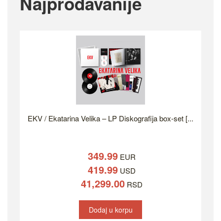
Najprodavanije
EKV / Ekatarina Velika – LP Diskografija box-set [...
349.99
EUR
419.99
USD
41,299.00
RSD
Dodaj u korpu