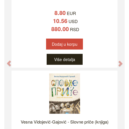
8.80
EUR
10.56
USD
880.00
RSD
Dodaj u korpu
Više detalja
Previous
Ne
Vesna Vidojević-Gajović - Slovne priče (knjiga)