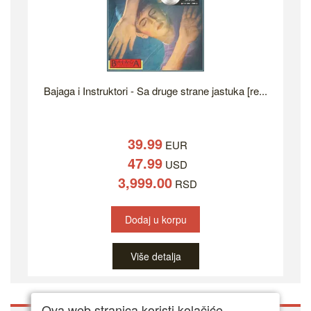
Bajaga i Instruktori - Sa druge strane jastuka [re...
39.99
EUR
47.99
USD
3,999.00
RSD
Dodaj u korpu
Više detalja
Ova web stranica koristi kolačiće