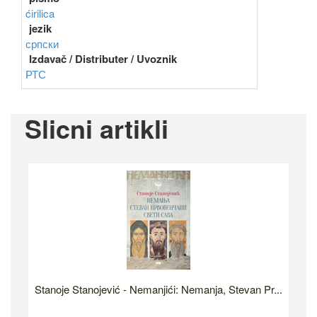
ćirilica
jezik
српски
Izdavač / Distributer / Uvoznik
РТС
Slicni artikli
Stanoje Stanojević - Nemanjići: Nemanja, Stevan Pr...