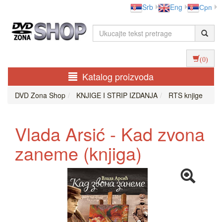
Srb
Eng
Срп
(0)
Katalog proizvoda
DVD Zona Shop
KNJIGE I STRIP IZDANJA
RTS knjige
Vlada Arsić - Kad zvona
zaneme (knjiga)