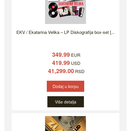
EKV / Ekatarina Velika – LP Diskografija box-set [...
349.99
EUR
419.99
USD
41,299.00
RSD
Dodaj u korpu
Više detalja