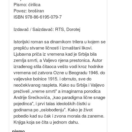
Pismo: ćirilica
Povez: broširan
ISBN 978-86-6195-079-7
Izdavač / Saizdavač: RTS, Dorotej
Istorijski roman sa dinamikom trilera u kojem se
prepliću stvarne ličnosti i izmaštani likovi.
Ljubavna priča iz vremena kad je Srbija bila
zemlja smrti, a Valjevo njena prestonica. Autor
izrađenog stila čitaoca vešto vodi kroz hodnike
vremena od zatvora Ozne u Beogradu 1946. do
valjevske bolnice 1915. i obrnuto, sve do
neočekivanog raspleta. Kako su Srbija i Valjevo
preživeli „vreme smrti" a imaginarna porodica
Andrije Srećkovića, „kao paradigma lične snage
pojedinca", i prvi talas ideoloških čistki u
godinama po „oslobođenju". Kako je život
pobedio kad su čak i zvona morala da zaneme.
Knjiga koja se čita u jednom dahu.
pismo