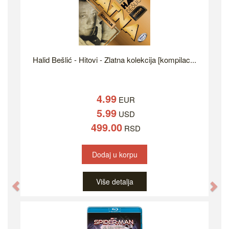
Halid Bešlić - Hitovi - Zlatna kolekcija [kompilac...
4.99
EUR
5.99
USD
499.00
RSD
Dodaj u korpu
Više detalja
Previous
Ne