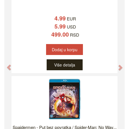
4.99
EUR
5.99
USD
499.00
RSD
Dodaj u korpu
Više detalja
Previous
Ne
Spajdermen - Put bez povratka / Spider-Man: No Way...