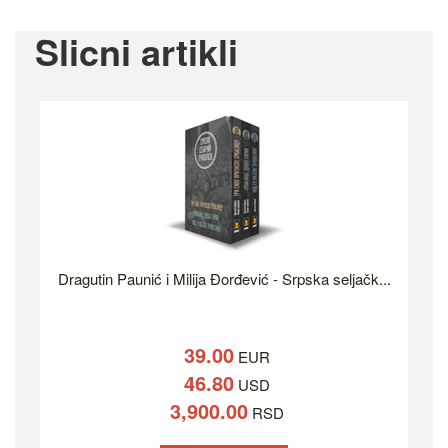
Slicni artikli
Dragutin Paunić i Milija Đorđević - Srpska seljačk...
39.00
EUR
46.80
USD
3,900.00
RSD