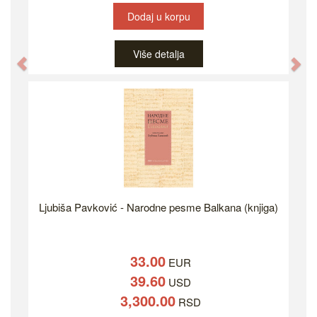
Dodaj u korpu
Više detalja
Previous
Ne
Ljubiša Pavković - Narodne pesme Balkana (knjiga)
33.00
EUR
39.60
USD
3,300.00
RSD