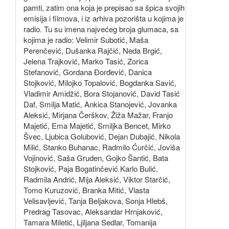
pamti, zatim ona koja je prepisao sa špica svojih
emisija i filmova, i iz arhiva pozorišta u kojima je
radio. Tu su imena najvećeg broja glumaca, sa
kojima je radio: Velimir Subotić, Maša
Perenčević, Dušanka Rajčić, Neda Brgić,
Jelena Trajković, Marko Tasić, Zorica
Stefanović, Gordana Đorđević, Danica
Stojković, Milojko Topalović, Bogdanka Savić,
Vladimir Amidžić, Bora Stojanović, David Tasić
Daf, Smilja Matić, Ankica Stanojević, Jovanka
Aleksić, Mirjana Čerškov, Žiža Mažar, Franjo
Majetić, Ema Majetić, Smiljka Bencet, Mirko
Švec, Ljubica Golubović, Dejan Dubajić, Nikola
Milić, Stanko Buhanac, Radmilo Ćurčić, Joviša
Vojinović, Saša Gruden, Gojko Šantić, Bata
Stojković, Paja Bogatinčević Karlo Bulić,
Radmila Andrić, Mija Aleksić, Viktor Starčić,
Tomo Kuruzović, Branka Mitić, Vlasta
Velisavljević, Tanja Beljakova, Sonja Hlebš,
Predrag Tasovac, Aleksandar Hrnjaković,
Tamara Miletić, Ljiljana Sedlar, Tomanija