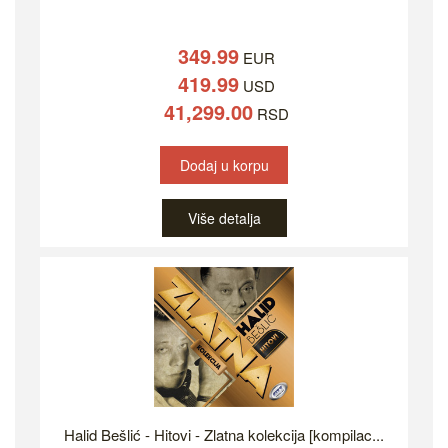
349.99
EUR
419.99
USD
41,299.00
RSD
Dodaj u korpu
Više detalja
Halid Bešlić - Hitovi - Zlatna kolekcija [kompilac...