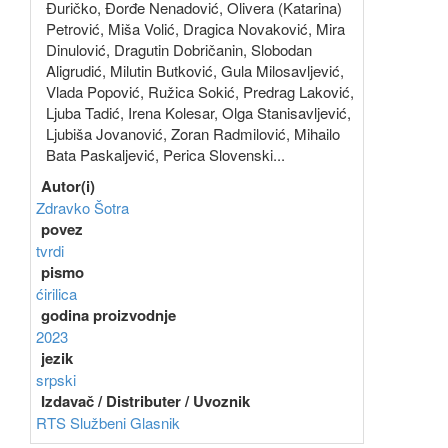
Đuričko, Đorđe Nenadović, Olivera (Katarina)
Petrović, Miša Volić, Dragica Novaković, Mira
Dinulović, Dragutin Dobričanin, Slobodan
Aligrudić, Milutin Butković, Gula Milosavljević,
Vlada Popović, Ružica Sokić, Predrag Laković,
Ljuba Tadić, Irena Kolesar, Olga Stanisavljević,
Ljubiša Jovanović, Zoran Radmilović, Mihailo
Bata Paskaljević, Perica Slovenski...
Autor(i)
Zdravko Šotra
povez
tvrdi
pismo
ćirilica
godina proizvodnje
2023
jezik
srpski
Izdavač / Distributer / Uvoznik
RTS
Službeni Glasnik