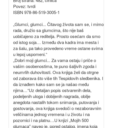
Broj strana: 482, ćirilica
Povez: tvrdi
ISBN 978-86-519-3005-1
„Glumci, glumci... Čitavog života sam se, i mimo
rada, družio sa glumcima, što nije baš
uobičajeno za reditelja. Prosto osećam da smo
od istog soja… Između dva kadra ima mesta i
za šalu, pa tako provedeno vreme ostane svima
u lepoj uspomeni.“
„Dobri moji glumci... Za vama ostaju i priče o
vašim osobenostima, te puno šaljivih zgoda i
neumrlih duhovitosti. Ova knjiga želi da otrgne
od zaborava što više tih Tespidovih sledbenika. I
da iznađem kako sam se ja našao među
njima…“Uz detaljan popis ostvarenih dela,
podeljenih uloga i dobijenih nagrada, obilje
anegdota nastalih tokom snimanja, putovanja i
gostovanja, ova knjiga svedoči o nezaboravnim
veličinama jednog vremena i u životu i na
pozornici i na platnu…U knjizi „Mojih 500
glumaca” naveo je, pored ostalog, imena koja