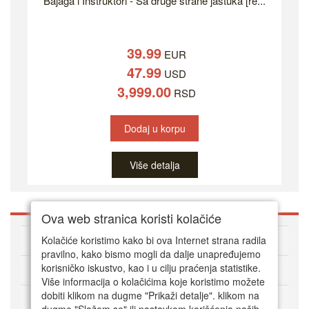
Bajaga i Instruktori - Sa druge strane jastuka [re...
39.99
EUR
47.99
USD
3,999.00
RSD
Dodaj u korpu
Više detalja
Ova web stranica koristi kolačiće
O DVD Zoni
Kolačiće koristimo kako bi ova Internet strana radila
pravilno, kako bismo mogli da dalje unapređujemo
korisničko iskustvo, kao i u cilju praćenja statistike.
Kako kupovati online
Više informacija o kolačićima koje koristimo možete
dobiti klikom na dugme "Prikaži detalje". klikom na
Korisnički servis