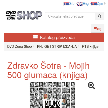
Srb
Eng
Срп
(0)
Katalog proizvoda
DVD Zona Shop
KNJIGE I STRIP IZDANJA
RTS knjige
Zdravko Šotra - Mojih
500 glumaca (knjiga)