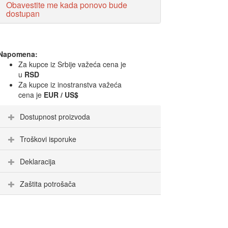
Obavestite me kada ponovo bude
dostupan
Napomena:
Za kupce iz Srbije važeća cena je
u
RSD
Za kupce iz inostranstva važeća
cena je
EUR / US$
Dostupnost proizvoda
Troškovi isporuke
Deklaracija
Zaštita potrošača