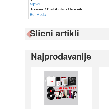
srpski
Izdavač / Distributer / Uvoznik
Bdr Media
Slicni artikli
Previous
Najprodavanije