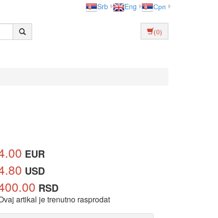
Srb
Eng
Срп
(0)
4.00
EUR
4.80
USD
400.00
RSD
Ovaj artikal je trenutno rasprodat