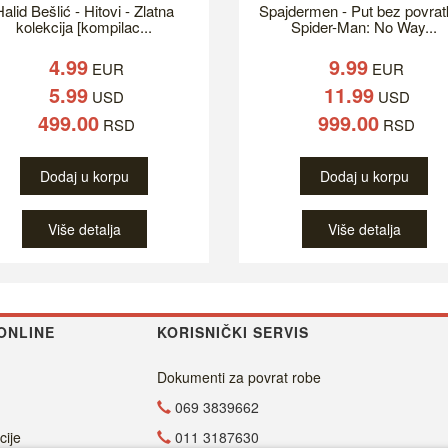
alid Bešlić - Hitovi - Zlatna
Spajdermen - Put bez povrat
kolekcija [kompilac...
Spider-Man: No Way...
4.99
9.99
EUR
EUR
5.99
11.99
USD
USD
499.00
999.00
RSD
RSD
Dodaj u korpu
Dodaj u korpu
Više detalja
Više detalja
ONLINE
KORISNIČKI SERVIS
Dokumenti za povrat robe
069 3839662
cije
011 3187630