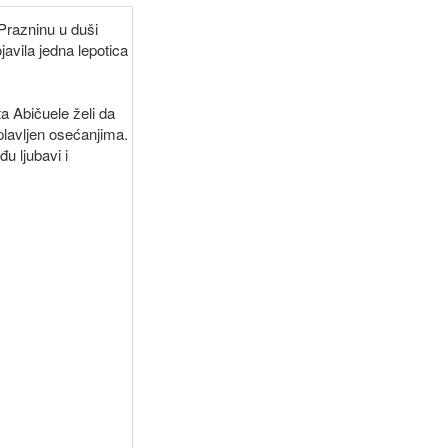
 Prazninu u duši
javila jedna lepotica
a Abičuele želi da
replavljen osećanjima.
u ljubavi i