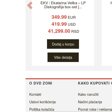
EKV / Ekatarina Velika – LP
H
Previous
Diskografija box-set [...
349.99
EUR
419.99
USD
41,299.00
RSD
Dodaj u korpu
Više detalja
O DVD ZONI
KAKO KUPOVATI 
Kontakt
Kako naručiti
Uslovi korišćenja
Načini plaćanja
Politika kolačića
Povrat robe i reklama