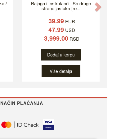
ka /
Bajaga i Instruktori - Sa druge
Next
strane jastuka [re...
39.99
EUR
47.99
USD
3,999.00
RSD
Dodaj u korpu
Više detalja
NAČIN PLAĆANJA