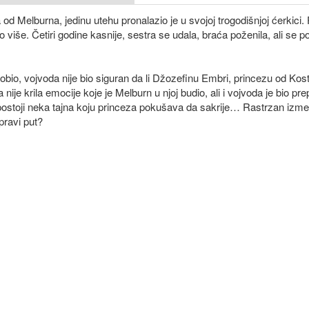
od Melburna, jedinu utehu pronalazio je u svojoj trogodišnjoj ćerkici.
o više. Četiri godine kasnije, sestra se udala, braća poženila, ali se po
io, vojvoda nije bio siguran da li Džozefinu Embri, princezu od Kost
ka nije krila emocije koje je Melburn u njoj budio, ali i vojvoda je bio p
stoji neka tajna koju princeza pokušava da sakrije… Rastrzan izmeđ
pravi put?