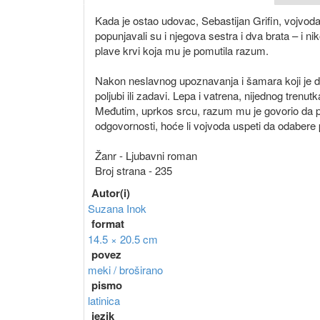
Kada je ostao udovac, Sebastijan Grifin, vojvoda 
popunjavali su i njegova sestra i dva brata – i nik
plave krvi koja mu je pomutila razum.
Nakon neslavnog upoznavanja i šamara koji je dob
poljubi ili zadavi. Lepa i vatrena, nijednog trenut
Međutim, uprkos srcu, razum mu je govorio da po
odgovornosti, hoće li vojvoda uspeti da odabere 
Žanr - Ljubavni roman
Broj strana - 235
Autor(i)
Suzana Inok
format
14.5 × 20.5 cm
povez
meki / broširano
pismo
latinica
jezik