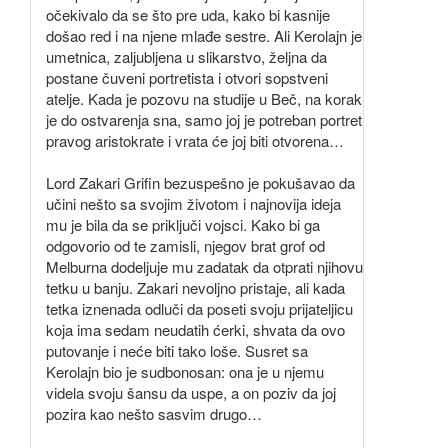
očekivalo da se što pre uda, kako bi kasnije
došao red i na njene mlađe sestre. Ali Kerolajn je
umetnica, zaljubljena u slikarstvo, željna da
postane čuveni portretista i otvori sopstveni
atelje. Kada je pozovu na studije u Beč, na korak
je do ostvarenja sna, samo joj je potreban portret
pravog aristokrate i vrata će joj biti otvorena…
Lord Zakari Grifin bezuspešno je pokušavao da
učini nešto sa svojim životom i najnovija ideja
mu je bila da se priključi vojsci. Kako bi ga
odgovorio od te zamisli, njegov brat grof od
Melburna dodeljuje mu zadatak da otprati njihovu
tetku u banju. Zakari nevoljno pristaje, ali kada
tetka iznenada odluči da poseti svoju prijateljicu
koja ima sedam neudatih ćerki, shvata da ovo
putovanje i neće biti tako loše. Susret sa
Kerolajn bio je sudbonosan: ona je u njemu
videla svoju šansu da uspe, a on poziv da joj
pozira kao nešto sasvim drugo…