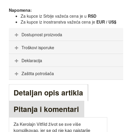
Napomena:
Za kupce iz Srbije važeća cena je u
RSD
Za kupce iz inostranstva važeća cena je
EUR / US$
Dostupnost proizvoda
Troškovi isporuke
Deklaracija
Zaštita potrošača
Detaljan opis artikla
Pitanja i komentari
Za Kerolajn Vitfild život se sve više
komplikovao, jer se od nje kao najstarije