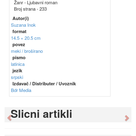
Žanr - Ljubavni roman
Broj strana - 233
Autor(i)
Suzana Inok
format
14.5 × 20.5 cm
povez
meki / broširano
pismo
latinica
jezik
srpski
Izdavač / Distributer / Uvoznik
Bdr Media
Slicni artikli
Previous
Ne