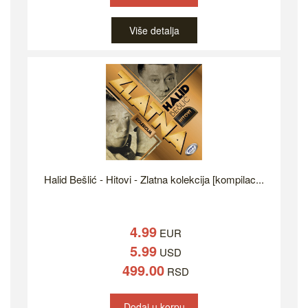
Više detalja
Halid Bešlić - Hitovi - Zlatna kolekcija [kompilac...
4.99
EUR
5.99
USD
499.00
RSD
Dodaj u korpu