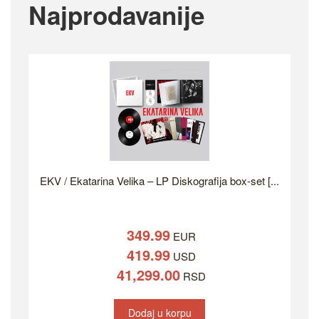
Najprodavanije
EKV / Ekatarina Velika – LP Diskografija box-set [...
349.99
EUR
419.99
USD
41,299.00
RSD
Dodaj u korpu