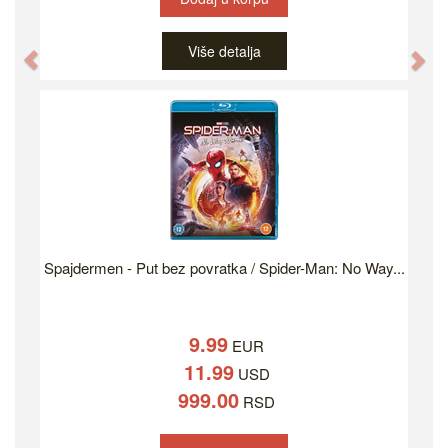
Više detalja
Previous
Ne
Spajdermen - Put bez povratka / Spider-Man: No Way...
9.99
EUR
11.99
USD
999.00
RSD