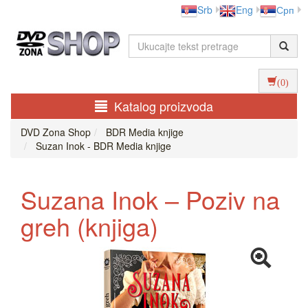
Srb
Eng
Срп
(0)
Katalog proizvoda
DVD Zona Shop
BDR Media knjige
Suzan Inok - BDR Media knjige
Suzana Inok – Poziv na
greh (knjiga)