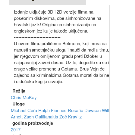
Izdanje uključuje 3D i 2D verzije filma na
posebnim diskovima, obe sinhronizovane na
hrvatski jezik! Originalna sinhronizacija na
engleskom jeziku je takođe uključena.
-------------------------------
U ovom filmu pratićemo Betmena, koji mora da
napusti samotnjačku ulogu i nauči da radi u timu,
jer njegovom omiljenom gradu preti Džoker u
najopasnijoj zaveri dosad. Uz to, dogodile su se i
druge velike promene u Gotamu. Brus Vejn će
zajedno sa kriminalcima Gotama morati da brine
i o dečaku kog je usvojio.
Režija
Chris McKay
Uloge
Michael Cera
Ralph Fiennes
Rosario Dawson
Will
Arnett
Zach Galifianakis
Zoë Kravitz
godina proizvodnje
2017