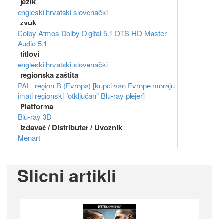
jezik
engleski
hrvatski
slovenački
zvuk
Dolby Atmos
Dolby Digital 5.1
DTS-HD Master
Audio 5.1
titlovi
engleski
hrvatski
slovenački
regionska zaštita
PAL, region B (Evropa) [kupci van Evrope moraju
imati regionski "otključan" Blu-ray plejer]
Platforma
Blu-ray 3D
Izdavač / Distributer / Uvoznik
Menart
Slicni artikli