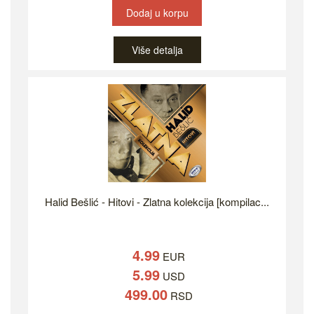
Dodaj u korpu
Više detalja
Halid Bešlić - Hitovi - Zlatna kolekcija [kompilac...
4.99
EUR
5.99
USD
499.00
RSD