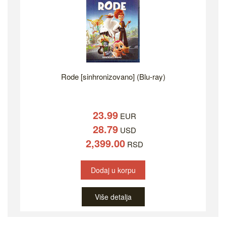
Rode [sinhronizovano] (Blu-ray)
23.99
EUR
28.79
USD
2,399.00
RSD
Dodaj u korpu
Više detalja