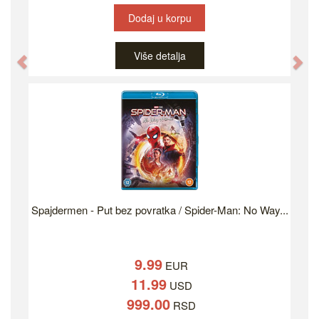
Dodaj u korpu
Više detalja
Previous
Ne
Spajdermen - Put bez povratka / Spider-Man: No Way...
9.99
EUR
11.99
USD
999.00
RSD