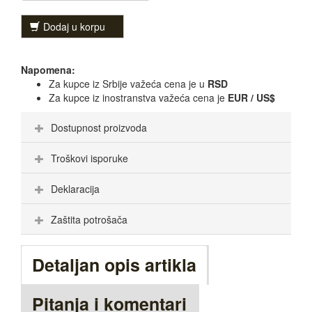
Dodaj u korpu
Napomena:
Za kupce iz Srbije važeća cena je u
RSD
Za kupce iz inostranstva važeća cena je
EUR / US$
Dostupnost proizvoda
Troškovi isporuke
Deklaracija
Zaštita potrošača
Detaljan opis artikla
Pitanja i komentari