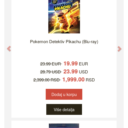
Pokemon Detektiv Pikachu (Blu-ray)
Previous
Ne
19.99
23.99 EUR
EUR
23.99
28.79 USD
USD
1,999.00
2,399.00 RSD
RSD
Dodaj u korpu
Više detalja