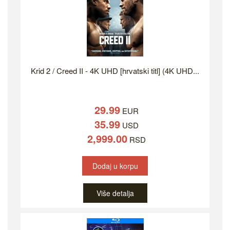
Krid 2 / Creed II - 4K UHD [hrvatski titl] (4K UHD...
29.99
EUR
35.99
USD
2,999.00
RSD
Dodaj u korpu
Više detalja