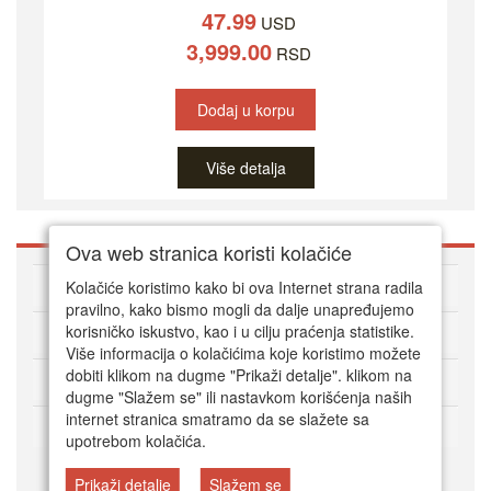
47.99
USD
3,999.00
RSD
Dodaj u korpu
Više detalja
Ova web stranica koristi kolačiće
O DVD Zoni
Kolačiće koristimo kako bi ova Internet strana radila
pravilno, kako bismo mogli da dalje unapređujemo
korisničko iskustvo, kao i u cilju praćenja statistike.
Kako kupovati online
Više informacija o kolačićima koje koristimo možete
dobiti klikom na dugme "Prikaži detalje". klikom na
Korisnički servis
dugme "Slažem se" ili nastavkom korišćenja naših
internet stranica smatramo da se slažete sa
Način plaćanja
upotrebom kolačića.
Prikaži detalje
Slažem se