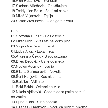
16.Alen Hasanović - Konobar
17.Slađana Milošević - Osluškujem
18.Teddy Lion Band - Skini mi okove
19.Miloš Vujanović - Tapija
20.Stefan Živojinović - U drugom životu
CD2
01.Snežana Đurišić - Posle tebe ti
02.Mitar Mirić - Zvali ste na jedno piće
03.Stoja - Ne treba mi život
04.Ljuba Aličić - Laka meta
05.Andreana Čekić - Blago suzama
06.Enes Begović - Usne od meda
07.Nadica Ademov - Loš je
08.Biljana Sulimanović - Nevolja
09.Šerif Konjević - Kad nisam tu
10.Barbike - Volim te
11.Beki Bekić - Odmori se Mile
12.Nikola Ajdinović - Sedam dana patim osmi ti
se vratim
13.Ljuba Aličić - Slika dečaka
14.Biljana Sulimanović - Neću da budem nikome