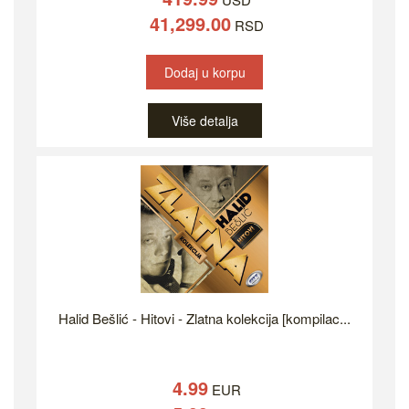
41,299.00
RSD
Dodaj u korpu
Više detalja
Halid Bešlić - Hitovi - Zlatna kolekcija [kompilac...
4.99
EUR