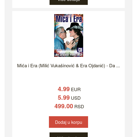
Mića i Era (Milić Vukašinović & Era Ojdanić) - Da ...
4.99
EUR
5.99
USD
499.00
RSD
Dodaj u korpu