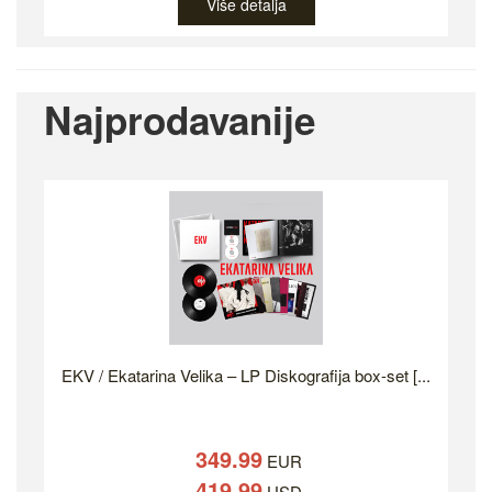
Više detalja
Najprodavanije
EKV / Ekatarina Velika – LP Diskografija box-set [...
349.99
EUR
419.99
USD