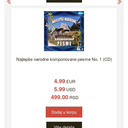
Previous
Ne
Najlepše narodne komponovane pesme No. 1 (CD)
4.99
EUR
5.99
USD
499.00
RSD
Dodaj u korpu
Više detalja