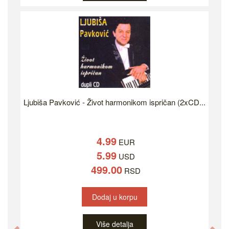
Ljubiša Pavković - Život harmonikom ispričan (2xCD...
4.99
EUR
5.99
USD
499.00
RSD
Dodaj u korpu
Više detalja