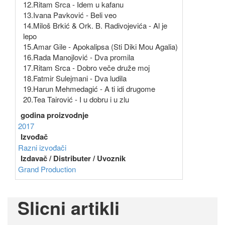
12.Ritam Srca - Idem u kafanu
13.Ivana Pavković - Beli veo
14.Miloš Brkić & Ork. B. Radivojevića - Al je
lepo
15.Amar Gile - Apokalipsa (Sti Diki Mou Agalia)
16.Rada Manojlović - Dva promila
17.Ritam Srca - Dobro veče druže moj
18.Fatmir Sulejmani - Dva ludila
19.Harun Mehmedagić - A ti idi drugome
20.Tea Tairović - I u dobru i u zlu
godina proizvodnje
2017
Izvođač
Razni izvođači
Izdavač / Distributer / Uvoznik
Grand Production
Slicni artikli