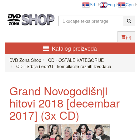
Srb
Eng
Срп
(0)
Katalog proizvoda
DVD Zona Shop
CD - OSTALE KATEGORIJE
CD - Srbija i ex-YU - kompilacije raznih izvođača
Grand Novogodišnji
hitovi 2018 [decembar
2017] (3x CD)