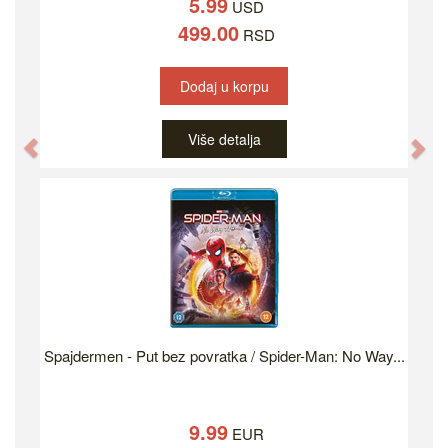
5.99
USD
499.00
RSD
Dodaj u korpu
Više detalja
Previous
Ne
Spajdermen - Put bez povratka / Spider-Man: No Way...
9.99
EUR