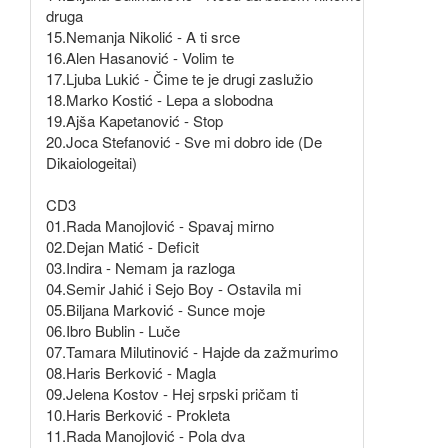
druga
15.Nemanja Nikolić - A ti srce
16.Alen Hasanović - Volim te
17.Ljuba Lukić - Čime te je drugi zaslužio
18.Marko Kostić - Lepa a slobodna
19.Ajša Kapetanović - Stop
20.Joca Stefanović - Sve mi dobro ide (De
Dikaiologeitai)
CD3
01.Rada Manojlović - Spavaj mirno
02.Dejan Matić - Deficit
03.Indira - Nemam ja razloga
04.Semir Jahić i Sejo Boy - Ostavila mi
05.Biljana Marković - Sunce moje
06.Ibro Bublin - Luče
07.Tamara Milutinović - Hajde da zažmurimo
08.Haris Berković - Magla
09.Jelena Kostov - Hej srpski pričam ti
10.Haris Berković - Prokleta
11.Rada Manojlović - Pola dva