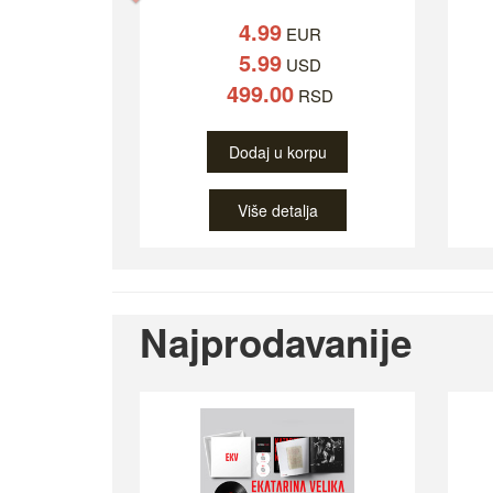
4.99
EUR
5.99
USD
499.00
RSD
Dodaj u korpu
Više detalja
Najprodavanije