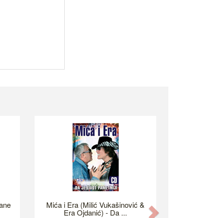
ane
Mića i Era (Milić Vukašinović &
Next
Era Ojdanić) - Da ...