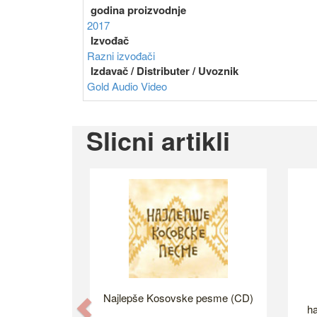
godina proizvodnje
2017
Izvođač
Razni izvođači
Izdavač / Distributer / Uvoznik
Gold Audio Video
Slicni artikli
Najlepše Kosovske pesme (CD)
Previous
ha