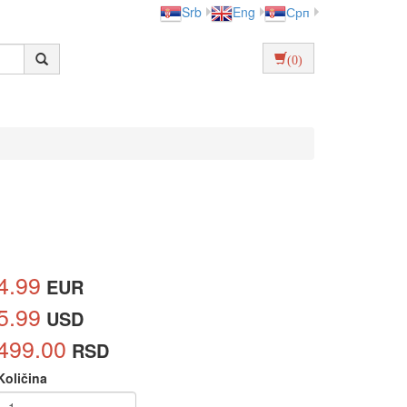
Srb
Eng
Срп
(0)
4.99
EUR
5.99
USD
499.00
RSD
Količina