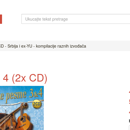
D - Srbija i ex-YU - kompilacije raznih izvođača
 4 (2x CD)