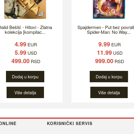
alid Bešlić - Hitovi - Zlatna
Spajdermen - Put bez povrat
kolekcija [kompilac...
Spider-Man: No Way...
4.99
9.99
EUR
EUR
5.99
11.99
USD
USD
499.00
999.00
RSD
RSD
Dodaj u korpu
Dodaj u korpu
Više detalja
Više detalja
ONLINE
KORISNIČKI SERVIS