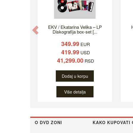
EKV / Ekatarina Velika – LP
H
Previous
Diskografija box-set [...
349.99
EUR
419.99
USD
41,299.00
RSD
Dodaj u korpu
Više detalja
O DVD ZONI
KAKO KUPOVATI 