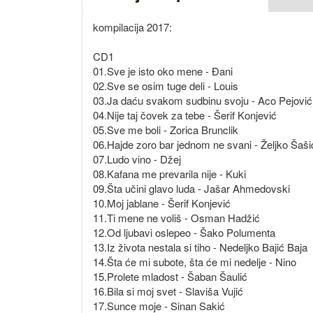
kompilacija 2017:
CD1
01.Sve je isto oko mene - Đani
02.Sve se osim tuge deli - Louis
03.Ja daću svakom sudbinu svoju - Aco Pejović
04.Nije taj čovek za tebe - Šerif Konjević
05.Sve me boli - Zorica Brunclik
06.Hajde zoro bar jednom ne svani - Željko Šaši
07.Ludo vino - Džej
08.Kafana me prevarila nije - Kuki
09.Šta učini glavo luda - Jašar Ahmedovski
10.Moj jablane - Šerif Konjević
11.Ti mene ne voliš - Osman Hadžić
12.Od ljubavi oslepeo - Šako Polumenta
13.Iz života nestala si tiho - Nedeljko Bajić Baja
14.Šta će mi subote, šta će mi nedelje - Nino
15.Prolete mladost - Šaban Šaulić
16.Bila si moj svet - Slaviša Vujić
17.Sunce moje - Sinan Sakić