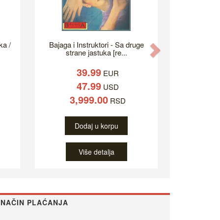
ka /
Bajaga i Instruktori - Sa druge
Next
strane jastuka [re...
39.99
EUR
47.99
USD
3,999.00
RSD
Dodaj u korpu
Više detalja
NAČIN PLAĆANJA