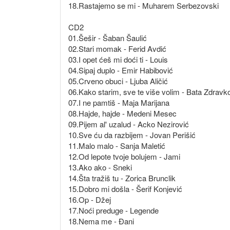
18.Rastajemo se mi - Muharem Serbezovski
CD2
01.Šešir - Šaban Šaulić
02.Stari momak - Ferid Avdić
03.I opet ćeš mi doći ti - Louis
04.Sipaj duplo - Emir Habibović
05.Crveno obuci - Ljuba Aličić
06.Kako starim, sve te više volim - Bata Zdravk
07.I ne pamtiš - Maja Marijana
08.Hajde, hajde - Medeni Mesec
09.Pijem al' uzalud - Acko Nezirović
10.Sve ću da razbijem - Jovan Perišić
11.Malo malo - Sanja Maletić
12.Od lepote tvoje bolujem - Jami
13.Ako ako - Sneki
14.Šta tražiš tu - Zorica Brunclik
15.Dobro mi došla - Šerif Konjević
16.Op - Džej
17.Noći preduge - Legende
18.Nema me - Đani