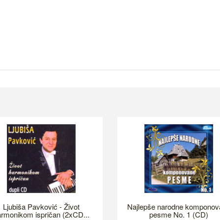
Ljubiša Pavković - Život
Najlepše narodne komponov
rmonikom ispričan (2xCD...
pesme No. 1 (CD)