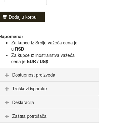
Dodaj u korpu
Napomena:
Za kupce iz Srbije važeća cena je
u
RSD
Za kupce iz inostranstva važeća
cena je
EUR / US$
Dostupnost proizvoda
Troškovi isporuke
Deklaracija
Zaštita potrošača