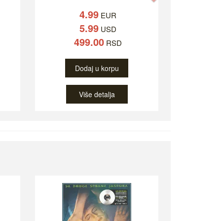
4.99
EUR
5.99
USD
499.00
RSD
Dodaj u korpu
Više detalja