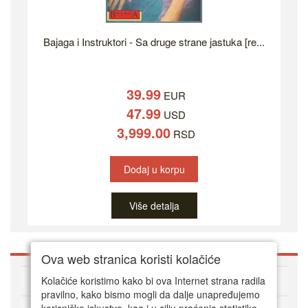
Bajaga i Instruktori - Sa druge strane jastuka [re...
39.99
EUR
47.99
USD
3,999.00
RSD
Dodaj u korpu
Više detalja
Ova web stranica koristi kolačiće
O DVD Zoni
Kolačiće koristimo kako bi ova Internet strana radila
pravilno, kako bismo mogli da dalje unapređujemo