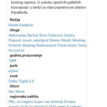
turskog ropstva. U sukobu oprečnih političkih
koncepcija i u borbi za vlast priprema se ubistvo
Karađorđa.
Režija
Đorđe Kadijević
Uloge
Aleksandar Berček
Bora Todorović
Gorica
Popović
Jovan Janićijević
Marko Nikolić
Miodrag
Krstović
Miodrag Radovanović
Pavle Vuisić
Toma
Kuruzović
godina proizvodnje
1984
jezik
srpski
zvuk
Dolby Digital 2.0
titlovi
bez titlova
regionska zaštita
PAL, svi regioni (kupci van teritorije Evrope
moraju imati "multiregion" DVD plejer ili softver)