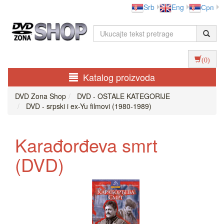
Srb
Eng
Срп
(0)
Katalog proizvoda
DVD Zona Shop
DVD - OSTALE KATEGORIJE
DVD - srpski i ex-Yu filmovi (1980-1989)
Karađorđeva smrt
(DVD)