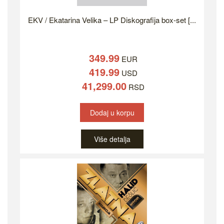
EKV / Ekatarina Velika – LP Diskografija box-set [...
349.99
EUR
419.99
USD
41,299.00
RSD
Dodaj u korpu
Više detalja