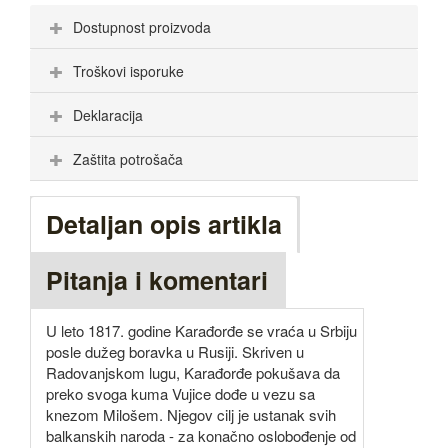
Dostupnost proizvoda
Troškovi isporuke
Deklaracija
Zaštita potrošača
Detaljan opis artikla
Pitanja i komentari
U leto 1817. godine Karađorđe se vraća u Srbiju
posle dužeg boravka u Rusiji. Skriven u
Radovanjskom lugu, Karađorđe pokušava da
preko svoga kuma Vujice dođe u vezu sa
knezom Milošem. Njegov cilj je ustanak svih
balkanskih naroda - za konačno oslobođenje od