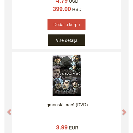
4.79
USD
399.00
RSD
Dodaj u korpu
Više detalja
Igmanski marš (DVD)
Previous
Ne
3.99
EUR