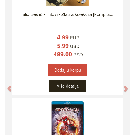
Halid Bešlić - Hitovi - Zlatna kolekcija [kompilac...
4.99
EUR
5.99
USD
499.00
RSD
Dodaj u korpu
Više detalja
Previous
Ne