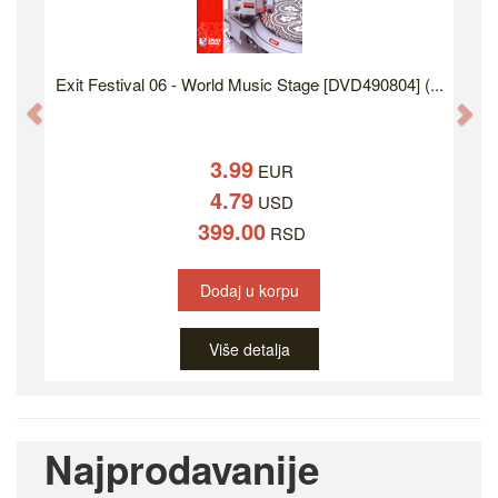
Exit Festival 06 - World Music Stage [DVD490804] (...
Previous
Ne
3.99
EUR
4.79
USD
399.00
RSD
Dodaj u korpu
Više detalja
Najprodavanije