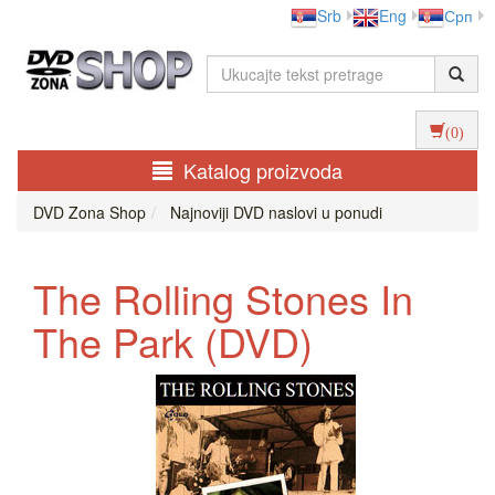
Srb
Eng
Срп
(0)
Katalog proizvoda
DVD Zona Shop
Najnoviji DVD naslovi u ponudi
The Rolling Stones In
The Park (DVD)