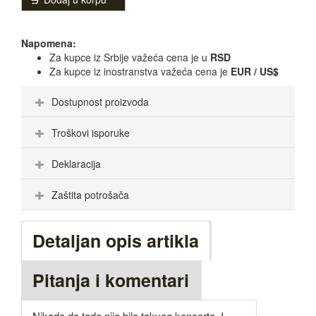
Napomena:
Za kupce iz Srbije važeća cena je u
RSD
Za kupce iz inostranstva važeća cena je
EUR / US$
Dostupnost proizvoda
Troškovi isporuke
Deklaracija
Zaštita potrošača
Detaljan opis artikla
Pitanja i komentari
Nikada do tada nije bilo takvog koncerta. I