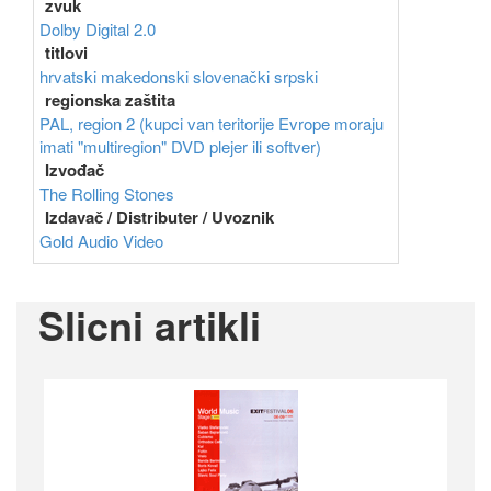
zvuk
Dolby Digital 2.0
titlovi
hrvatski
makedonski
slovenački
srpski
regionska zaštita
PAL, region 2 (kupci van teritorije Evrope moraju
imati "multiregion" DVD plejer ili softver)
Izvođač
The Rolling Stones
Izdavač / Distributer / Uvoznik
Gold Audio Video
Slicni artikli