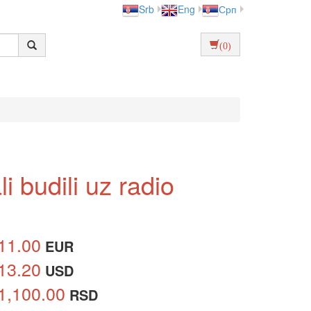
Srb
Eng
Срп
(0)
i budili uz radio
11.00
EUR
13.20
USD
1,100.00
RSD