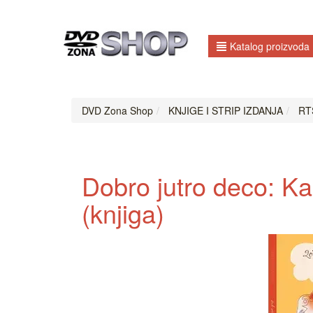
Katalog proizvoda
DVD Zona Shop
KNJIGE I STRIP IZDANJA
RTS
Dobro jutro deco: Kak
(knjiga)