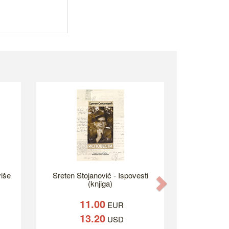
iše
Sreten Stojanović - Ispovesti
Next
(knjiga)
11.00
EUR
13.20
USD