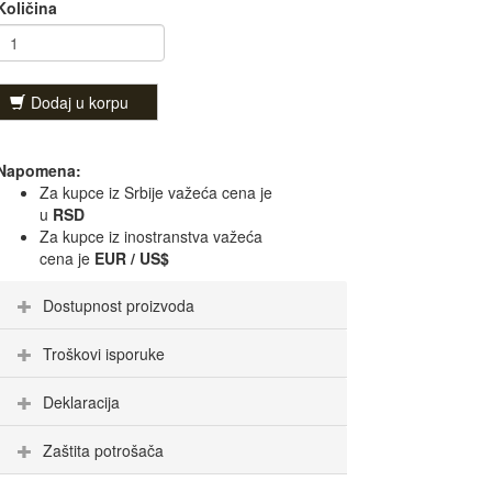
Količina
Dodaj u korpu
Napomena:
Za kupce iz Srbije važeća cena je
u
RSD
Za kupce iz inostranstva važeća
cena je
EUR / US$
Dostupnost proizvoda
Troškovi isporuke
Deklaracija
Zaštita potrošača