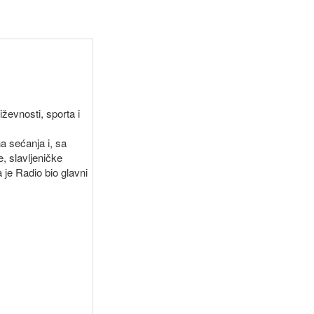
ževnosti, sporta i
a sećanja i, sa
, slavljeničke
 je Radio bio glavni