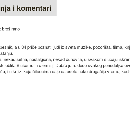
anja i komentari
: broširano
nik, a u 34 priče poznati ljudi iz sveta muzike, pozorišta, filma, knji
stanju.
a, nekad setna, nostalgična, nekad duhovita, u svakom slučaju iskren
ki oblik. Slušamo ih u emisiji Dobro jutro deco svakog ponedeljka ove
u, i u knjizi koja čitaocima daje da osete neko drugačije vreme, kada