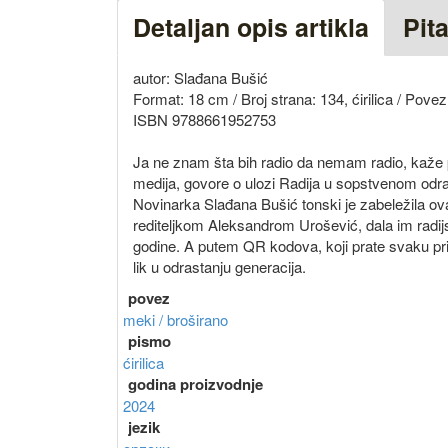
Detaljan opis artikla
Pit
autor: Slađana Bušić
Format: 18 cm / Broj strana: 134, ćirilica / Povez
ISBN 9788661952753
Ja ne znam šta bih radio da nemam radio, kaže pes
medija, govore o ulozi Radija u sopstvenom odra
Novinarka Slađana Bušić tonski je zabeležila ov
rediteljkom Aleksandrom Urošević, dala im radijs
godine. A putem QR kodova, koji prate svaku prič
lik u odrastanju generacija.
povez
meki / broširano
pismo
ćirilica
godina proizvodnje
2024
jezik