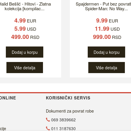
alid Bešlić - Hitovi - Zlatna
Spajdermen - Put bez povrat
kolekcija [kompilac...
Spider-Man: No Way...
4.99
9.99
EUR
EUR
5.99
11.99
USD
USD
499.00
999.00
RSD
RSD
Dodaj u korpu
Dodaj u korpu
Više detalja
Više detalja
ONLINE
KORISNIČKI SERVIS
Dokumenti za povrat robe
069 3839662
cije
011 3187630