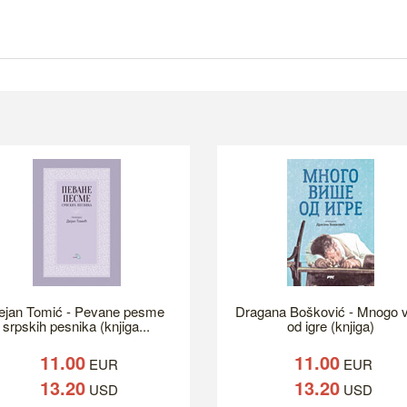
ejan Tomić - Pevane pesme
Dragana Bošković - Mnogo v
srpskih pesnika (knjiga...
od igre (knjiga)
11.00
11.00
EUR
EUR
13.20
13.20
USD
USD