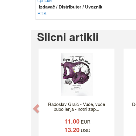
српски
Izdavač / Distributer / Uvoznik
RTS
Slicni artikli
Radoslav Graić - Vuče, vuče
D
Previous
bubo lenja - notni zap...
11.00
EUR
13.20
USD