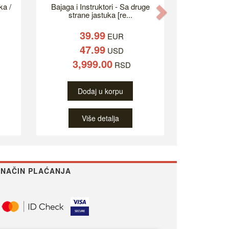
ka /
Bajaga i Instruktori - Sa druge
Next
strane jastuka [re...
39.99
EUR
47.99
USD
3,999.00
RSD
Dodaj u korpu
Više detalja
NAČIN PLAĆANJA