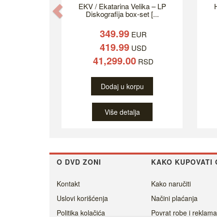
EKV / Ekatarina Velika – LP
H
Previous
Diskografija box-set [...
349.99
EUR
419.99
USD
41,299.00
RSD
Dodaj u korpu
Više detalja
O DVD ZONI
KAKO KUPOVATI 
Kontakt
Kako naručiti
Uslovi korišćenja
Načini plaćanja
Politika kolačića
Povrat robe i reklama