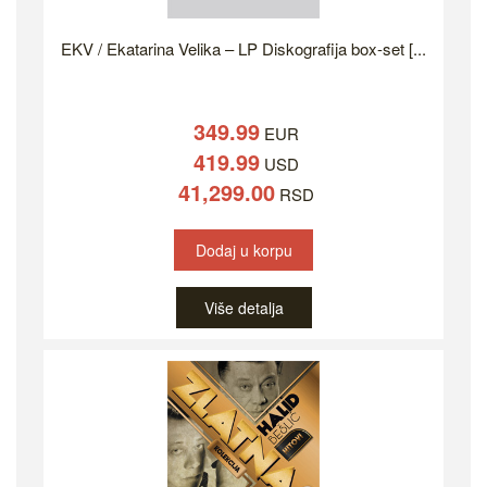
EKV / Ekatarina Velika – LP Diskografija box-set [...
349.99
EUR
419.99
USD
41,299.00
RSD
Dodaj u korpu
Više detalja