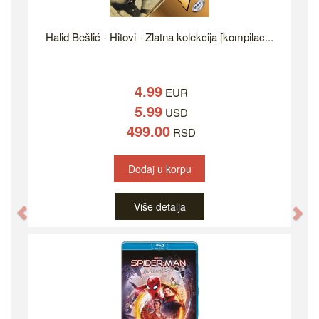
Halid Bešlić - Hitovi - Zlatna kolekcija [kompilac...
4.99
EUR
5.99
USD
499.00
RSD
Dodaj u korpu
Više detalja
Previous
Ne