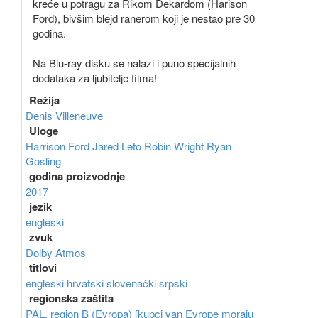
kreće u potragu za Rikom Dekardom (Harison
Ford), bivšim blejd ranerom koji je nestao pre 30
godina.
Na Blu-ray disku se nalazi i puno specijalnih
dodataka za ljubitelje filma!
Režija
Denis Villeneuve
Uloge
Harrison Ford
Jared Leto
Robin Wright
Ryan
Gosling
godina proizvodnje
2017
jezik
engleski
zvuk
Dolby Atmos
titlovi
engleski
hrvatski
slovenački
srpski
regionska zaštita
PAL, region B (Evropa) [kupci van Evrope moraju