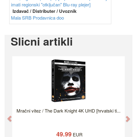
imati regionski "otključan" Blu-ray plejer]
Izdavač / Distributer / Uvoznik
Mala SRB Prodavnica doo
Slicni artikli
Mračni vitez / The Dark Knight 4K UHD [hrvatski ti...
Previous
Ne
49.99
EUR