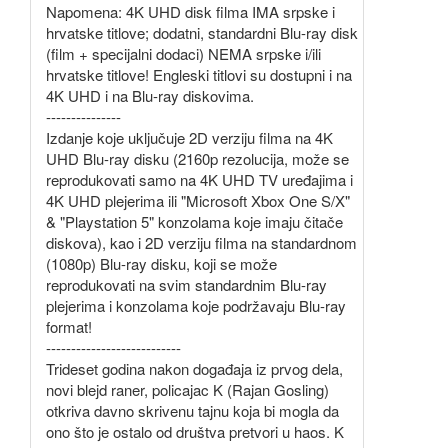
Napomena: 4K UHD disk filma IMA srpske i
hrvatske titlove; dodatni, standardni Blu-ray disk
(film + specijalni dodaci) NEMA srpske i/ili
hrvatske titlove! Engleski titlovi su dostupni i na
4K UHD i na Blu-ray diskovima.
---------------
Izdanje koje uključuje 2D verziju filma na 4K
UHD Blu-ray disku (2160p rezolucija, može se
reprodukovati samo na 4K UHD TV uređajima i
4K UHD plejerima ili "Microsoft Xbox One S/X"
& "Playstation 5" konzolama koje imaju čitače
diskova), kao i 2D verziju filma na standardnom
(1080p) Blu-ray disku, koji se može
reprodukovati na svim standardnim Blu-ray
plejerima i konzolama koje podržavaju Blu-ray
format!
---------------------------
Trideset godina nakon događaja iz prvog dela,
novi blejd raner, policajac K (Rajan Gosling)
otkriva davno skrivenu tajnu koja bi mogla da
ono što je ostalo od društva pretvori u haos. K