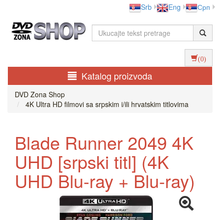
Srb
Eng
Срп
(0)
Katalog proizvoda
DVD Zona Shop
4K Ultra HD filmovi sa srpskim i/ili hrvatskim titlovima
Blade Runner 2049 4K
UHD [srpski titl] (4K
UHD Blu-ray + Blu-ray)