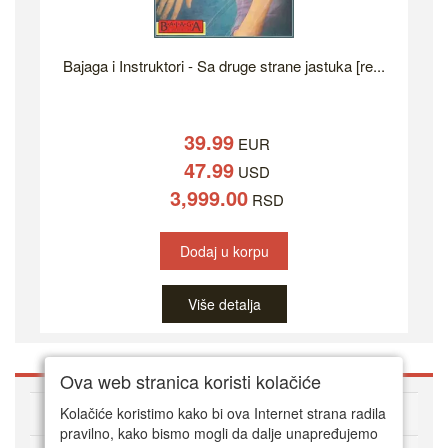
Bajaga i Instruktori - Sa druge strane jastuka [re...
39.99
EUR
47.99
USD
3,999.00
RSD
Dodaj u korpu
Više detalja
Ova web stranica koristi kolačiće
O DVD Zoni
Kolačiće koristimo kako bi ova Internet strana radila
pravilno, kako bismo mogli da dalje unapređujemo