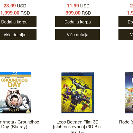
23.99
11.99
2
USD
USD
1,999.00
999.00
1,
RSD
RSD
Dodaj u korpu
Dodaj u korpu
Do
Više detalja
Više detalja
V
mrmota / Groundhog
Lego Betmen Film 3D
Rode [
Day (Blu-ray)
[sinhronizovano] (3D Blu-
ray +...