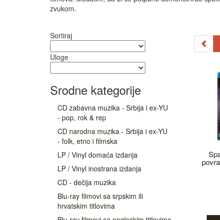
zvukom.
Sortiraj
Uloge
Srodne kategorije
CD zabavna muzika - Srbija i ex-YU
- pop, rok & rep
CD narodna muzika - Srbija i ex-YU
- folk, etno i filmska
Spa
LP / Vinyl domaća izdanja
povra
LP / Vinyl inostrana izdanja
CD - dečija muzika
Blu-ray filmovi sa srpskim ili
hrvatskim titlovima
Blu-ray filmovi sa engleskim titlovima