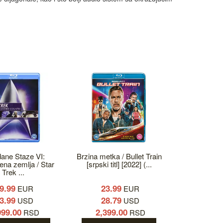
ane Staze VI:
Brzina metka / Bullet Train
ena zemlja / Star
[srpski titl] [2022] (...
Trek ...
9.99
23.99
EUR
EUR
3.99
28.79
USD
USD
999.00
2,399.00
RSD
RSD