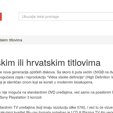
tskim titlovima
kim ili hrvatskim titlovima
D) je nova generacija optičkih diskova. Sa skoro 6 puta većim (50GB na 
gućava zapis i reprodukciju "Videa visoke definicije" (High Definition 
ji je identičan onom koji se koristi u modernim bioskopima.
a nije moguća na standardnim DVD uređajima, već samo na posebnim Bl
 Sony Playstation 3 konzoli.
dnim TV uređajima (koji imaju rezoluciju slike 576i), i već tu će vizuel
kularni kvalitet Blu-ray formata potreban je LCD ili Plazma TV što veće 