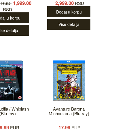
1,999.00
2,999.00
0 RSD
RSD
RSD
Dodaj u korpu
daj u korpu
Više detalja
iše detalja
udila / Whiplash
Avanture Barona
(Blu-ray)
Minhauzena (Blu-ray)
9.99
17.99
EUR
EUR