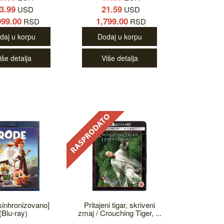
3.99
21.59
USD
USD
999.00
1,799.00
RSD
RSD
daj u korpu
Dodaj u korpu
iše detalja
Više detalja
sinhronizovano]
Pritajeni tigar, skriveni
(Blu-ray)
zmaj / Crouching Tiger, ...