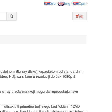
Srb
Eng
Срп
(0)
dvoslojnom Blu-ray disku) kapacitetom od standardnih
Video, HD), sa slikom u rezoluciji do čak 1080p &
u-ray uređajima (koji mogu da reprodukuju i sve
ni utisak biti primetno bolji nego kod "običnih" DVD
dijagonale, kao i što bolji audio sistem sa okružujućim