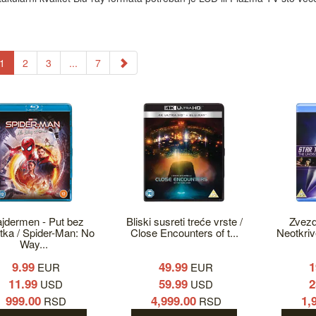
1
2
3
...
7
jdermen - Put bez
Bliski susreti treće vrste /
Zvezd
tka / Spider-Man: No
Close Encounters of t...
Neotkriv
Way...
9.99
49.99
1
EUR
EUR
11.99
59.99
2
USD
USD
999.00
4,999.00
1,
RSD
RSD