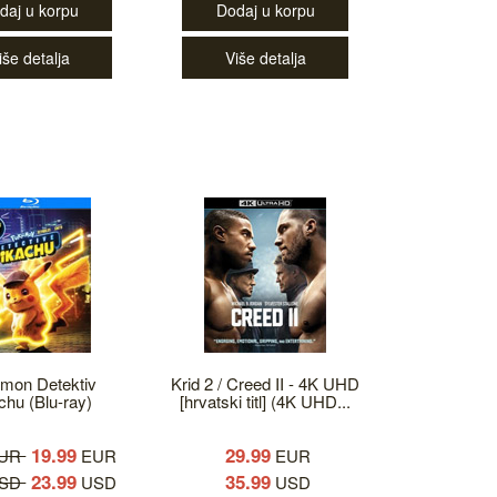
daj u korpu
Dodaj u korpu
iše detalja
Više detalja
mon Detektiv
Krid 2 / Creed II - 4K UHD
chu (Blu-ray)
[hrvatski titl] (4K UHD...
19.99
29.99
EUR
EUR
EUR
23.99
35.99
USD
USD
USD