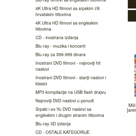
4K Ultra HD filmovi sa srpskim i/ili
hrvatskim titlovima
4K Ultra HD filmovi sa engleskim
titlovima
CD - inostrana izdanja
Blu-ray - muzika i koncerti
Blu-ray za 399-999 dinara
Inostrani DVD filmovi - najnoviji hit
naslovi
Inostrani DVD filmovi - stariji naslovi i
klasici
MP3 kompilacije na USB flash drajvu
Najnoviji DVD naslovi u ponudi
Mič
Srpski i ex-Yu DVD naslovi sa
[anim
engleskim i drugim stranim titlovima
Blu-ray 3D izdanja
CD - OSTALE KATEGORIJE