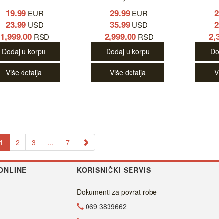
19.99
29.99
2
EUR
EUR
23.99
35.99
2
USD
USD
1,999.00
2,999.00
2,
RSD
RSD
Dodaj u korpu
Dodaj u korpu
Do
Više detalja
Više detalja
V
1
2
3
...
7
ONLINE
KORISNIČKI SERVIS
Dokumenti za povrat robe
069 3839662