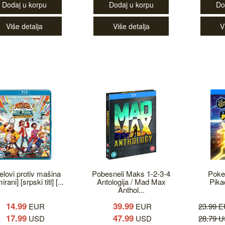
Dodaj u korpu
Dodaj u korpu
Do
Više detalja
Više detalja
V
elovi protiv mašina
Pobesneli Maks 1-2-3-4
Poke
irani] [srpski titl] [...
Antologija / Mad Max
Pika
Anthol...
14.99
39.99
EUR
EUR
23.99 
17.99
47.99
USD
USD
28.79 