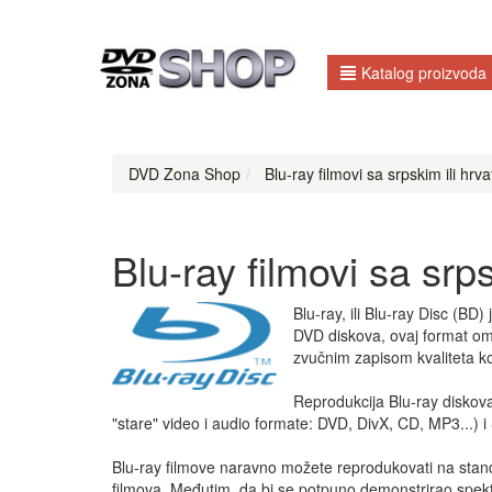
Katalog proizvoda
DVD Zona Shop
Blu-ray filmovi sa srpskim ili hrva
Blu-ray filmovi sa srps
Blu-ray, ili Blu-ray Disc (B
DVD diskova, ovaj format omo
zvučnim zapisom kvaliteta ko
Reprodukcija Blu-ray diskov
"stare" video i audio formate: DVD, DivX, CD, MP3...) i
Blu-ray filmove naravno možete reprodukovati na standar
filmova. Međutim, da bi se potpuno demonstrirao spekta