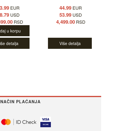
3.99
44.99
EUR
EUR
8.79
53.99
USD
USD
399.00
4,499.00
RSD
RSD
daj u korpu
iše detalja
Više detalja
NAČIN PLAĆANJA