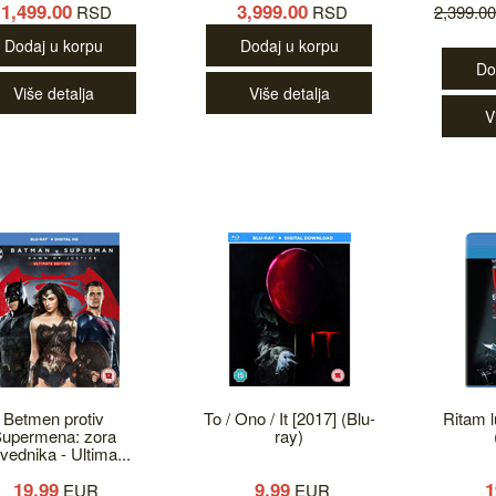
1,499.00
3,999.00
RSD
RSD
2,399.0
Dodaj u korpu
Dodaj u korpu
Do
Više detalja
Više detalja
V
Betmen protiv
To / Ono / It [2017] (Blu-
Ritam l
upermena: zora
ray)
vednika - Ultima...
19.99
9.99
1
EUR
EUR